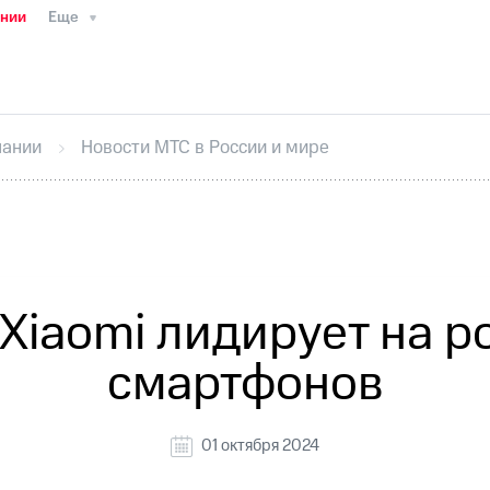
ании
Еще
ТС
Пресс-релизы
МТС о технологиях
ТС
История компании
Руководство региона
Правова
стижения
Интервью
Финансовая отчетность
Конта
пании
Новости МТС в России и мире
тивный секретарь
Раскрытие информации
Информа
ный кабинет акционера
Акционерный капитал
Конт
Порядок выкупа акций
Дивиденды
Рынок облигаци
 погашении именных облигаций
Другое
Регистрато
Xiaomi лидирует на 
смартфонов
01 октября 2024