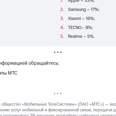
Apple – 33%;
;
Samsung – 17%;
Xiaomi – 16%;
TECNO– 8%;
Realme – 5%.
* * *
информацией обращайтесь:
ппы МТС
* * *
е общество «Мобильные ТелеСистемы» (ПАО «МТС») — ве
ению услуг мобильной и фиксированной связи, передачи д
 и спутникового ТВ-вещания; провайдер цифровых сервис