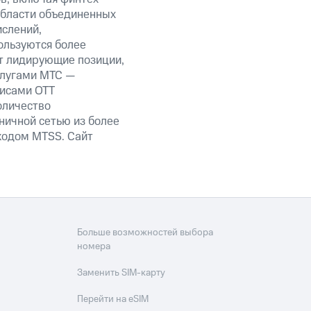
области объединенных
ислений,
ользуются более
т лидирующие позиции,
слугами МТС —
висами OTT
оличество
ничной сетью из более
кодом MTSS. Сайт
Больше возможностей выбора
номера
Заменить SIM-карту
Перейти на eSIM