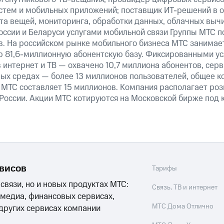
истем и мобильных приложений; поставщик ИТ-решений в 
та вещей, мониторинга, обработки данных, облачных выч
оссии и Беларуси услугами мобильной связи Группы МТС п
в. На российском рынке мобильного бизнеса МТС занимае
 81,6-миллионную абонентскую базу. Фиксированными у
 интернет и ТВ — охвачено 10,7 миллиона абонентов, сер
ных средах — более 13 миллионов пользователей, общее к
МТС составляет 15 миллионов. Компания располагает роз
 России. Акции МТС котируются на Московской бирже под 
рвисов
Тарифы
 связи, но и новых продуктах МТС:
Связь, ТВ и интернет
 медиа, финансовых сервисах,
МТС Дома Отлично
 других сервисах компании