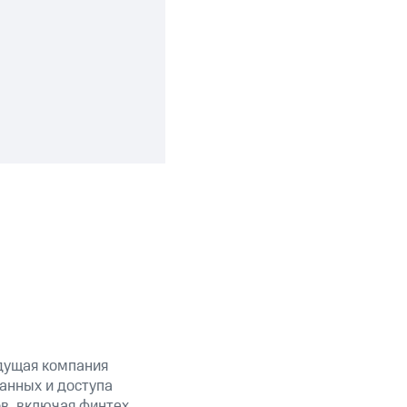
дущая компания
анных и доступа
ов, включая финтех