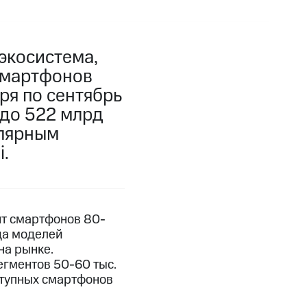
экосистема,
смартфонов
ря по сентябрь
 до 522 млрд
улярным
.
нт смартфонов 80-
да моделей
на рынке.
егментов 50-60 тыс.
ступных смартфонов