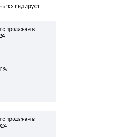
еньгах лидирует
 по продажам в
24
11%;
 по продажам в
024