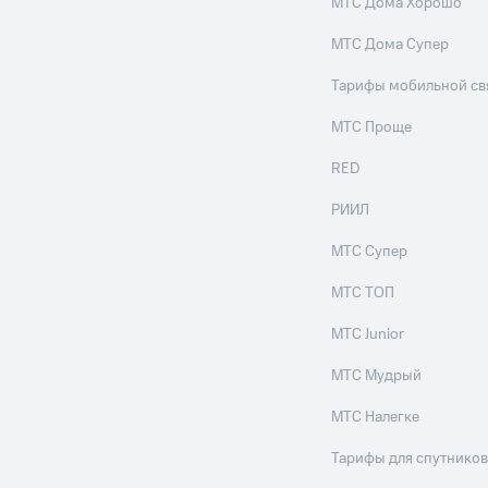
МТС Дома Хорошо
МТС Дома Супер
Тарифы мобильной св
МТС Проще
RED
РИИЛ
МТС Супер
МТС ТОП
МТС Junior
МТС Мудрый
МТС Налегке
Тарифы для спутников