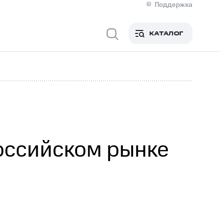
Поддержка
О МТС
я информация
Контакты
КАТАЛОГ
Медиа-центр
кты
Новости в регионе
Инвесторам и акционерам
ция акционерам
Документы
роль и аудит
Рынок акций
й
Описание
р
Реквизиты
Контакты
Устойчивое развитие
Комплаенс и деловая этика
На главную
российском рынке