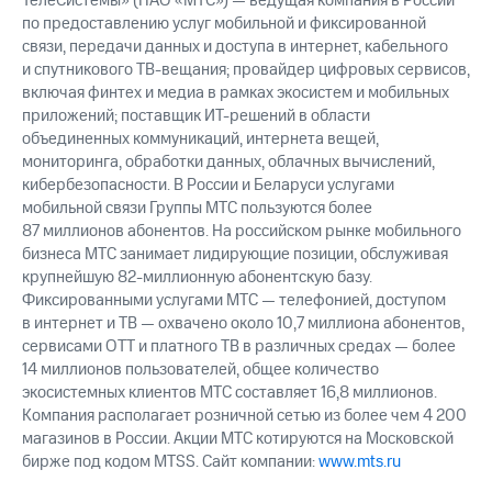
ТелеСистемы» (ПАО «МТС») — ведущая компания в России
по предоставлению услуг мобильной и фиксированной
связи, передачи данных и доступа в интернет, кабельного
и спутникового ТВ-вещания; провайдер цифровых сервисов,
включая финтех и медиа в рамках экосистем и мобильных
приложений; поставщик ИТ-решений в области
объединенных коммуникаций, интернета вещей,
мониторинга, обработки данных, облачных вычислений,
кибербезопасности. В России и Беларуси услугами
мобильной связи Группы МТС пользуются более
87 миллионов абонентов. На российском рынке мобильного
бизнеса МТС занимает лидирующие позиции, обслуживая
крупнейшую 82-миллионную абонентскую базу.
Фиксированными услугами МТС — телефонией, доступом
в интернет и ТВ — охвачено около 10,7 миллиона абонентов,
сервисами OTT и платного ТВ в различных средах — более
14 миллионов пользователей, общее количество
экосистемных клиентов МТС составляет 16,8 миллионов.
Компания располагает розничной сетью из более чем 4 200
магазинов в России. Акции МТС котируются на Московской
бирже под кодом MTSS. Сайт компании:
www.mts.ru