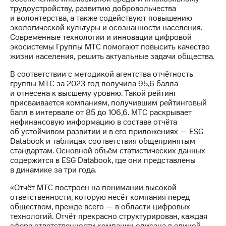
Раскрытие
трудоустройству, развитию добровольчества
информации
и волонтерства, а также содействуют повышению
Информация
экологической культуры и осознанности населения.
акционерам
Современные технологии и инновации цифровой
Документы
экосистемы Группы МТС помогают повысить качество
ПАО
жизни населения, решить актуальные задачи общества.
"МТС"
Собрания
В соответствии с методикой агентства отчётность
акционеров
группы МТС за 2023 год получила 95,6 балла
Личный
и отнесена к высшему уровню. Такой рейтинг
кабинет
присваивается компаниям, получившим рейтинговый
акционера
балл в интервале от 85 до 106,6. МТС раскрывает
Акционерный
нефинансовую информацию в составе отчёта
капитал
об устойчивом развитии и в его приложениях — ESG
Контроль
Databook и таблицах соответствия общепринятым
и
стандартам. Основной объём статистических данных
аудит
содержится в ESG Databook, где они представлены
Рынок
в динамике за три года.
акций
«Отчёт МТС построен на понимании высокой
Описание
ответственности, которую несёт компания перед
Программа
обществом, прежде всего — в области цифровых
приобретения
технологий. Отчёт прекрасно структурирован, каждая
Порядок