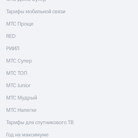
Тарифы мобильной связи
МТС Проще
RED
РИИЛ
МТС Супер
МТС ТОП
МТС Junior
МТС Мудрый
МТС Налегке
Тарифы для спутникового ТВ
Год на максимуме