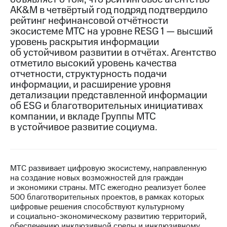
AK&M в четвёртый год подряд подтвердило
МТС
рейтинг нефинансовой отчётности
о технологиях
экосистеме МТС на уровне RESG 1 — высший
уровень раскрытия информации
Достижения
об устойчивом развитии в отчётах. Агентство
отметило высокий уровень качества
Интервью
отчетности, структурность подачи
информации, и расширение уровня
Финансовая
отчетность
детализации представленной информации
об ESG и благотворительных инициативах
Контакты
компании, и вкладе Группы МТС
в устойчивое развитие социума.
Новости
в
регионе
МТС развивает цифровую экосистему, направленную
м и акционерам
на создание новых возможностей для граждан
Корпоративное
и экономики страны. МТС ежегодно реализует более
управление
500 благотворительных проектов, в рамках которых
цифровые решения способствуют культурному
Корпоративный
и социально-экономическому развитию территорий,
секретарь
обеспечению инклюзивной среды и инклюзивному