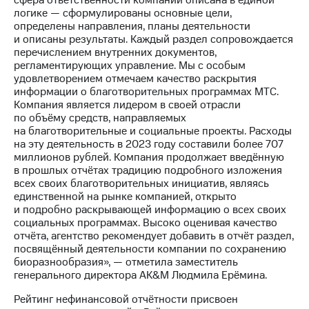
сфера ответственности компании описана в единой
выкупа
логике — сформулированы основные цели,
акций
определены направления, планы деятельности
Дивиденды
и описаны результаты. Каждый раздел сопровождается
Рынок
перечислением внутренних документов,
облигаций
регламентирующих управление. Мы с особым
удовлетворением отмечаем качество раскрытия
Описание
информации о благотворительных программах МТС.
Еврооблигации-2023
Компания является лидером в своей отрасли
Уведомление
по объёму средств, направляемых
о
на благотворительные и социальные проекты. Расходы
погашении
на эту деятельность в 2023 году составили более 707
именных
миллионов рублей. Компания продолжает введённую
облигаций
в прошлых отчётах традицию подробного изложения
Другое
всех своих благотворительных инициатив, являясь
единственной на рынке компанией, открыто
Регистратор
и подробно раскрывающей информацию о всех своих
Реквизиты
социальных программах. Высоко оценивая качество
Контакты
отчёта, агентство рекомендует добавить в отчёт раздел,
йчивое развитие
посвящённый деятельности компании по сохранению
и деловая этика
биоразнообразия», — отметила заместитель
На главную
генерального директора AK&M Людмила Ерёмина.
Рейтинг нефинансовой отчётности присвоен