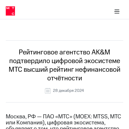
О
сторам и акционерам
Комплаенс и деловая этика
Устойчивое развитие
Медиа-центр
О МТС
О МТС
На главную
компании
О
компании
Стратегия
Стратегия
Все Новости
Карьера
в МТС
Карьера
в МТС
Пресс-
Рейтинговое агентство AK&M
релизы
История
подтвердило цифровой экосистеме
компании
МТС
МТС высший рейтинг нефинансовой
о технологиях
Руководство
отчётности
региона
Правовая
28 декабря 2024
информация
Контакты
Москва, РФ — ПАО «МТС» (MOEX: MTSS, МТС
Медиа-центр
или Компания), цифровая экосистема,
Пресс-
релизы
объявляет о том, что рейтинговое агентство