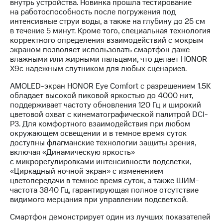
внутрь устройства. Новинка прошла тестирование
на работоспособность после погружения под
интенсивные струи воды, а также на глубину до 25 см
в течение 5 минут. Кроме того, специальная технология
корректного определения взаимодействий с мокрым
экраном позволяет использовать смартфон даже
влажными или жирными пальцами, что делает HONOR
X9c надежным спутником для любых сценариев.
AMOLED-экран HONOR Eye Comfort с разрешением 1.5К
обладает высокой пиковой яркостью до 4000 нит,
поддерживает частоту обновления 120 Гц и широкий
цветовой охват с кинематографической палитрой DCI-
P3. Для комфортного взаимодействия при любом
окружающем освещении и в темное время суток
доступны флагманские технологии защиты зрения,
включая «Динамическую яркость»
с микрорегулировками интенсивности подсветки,
«Циркадный ночной экран» с изменением
цветопередачи в темное время суток, а также ШИМ-
частота 3840 Гц, гарантирующая полное отсутствие
видимого мерцания при управлении подсветкой.
Смартфон демонстрирует один из лучших показателей