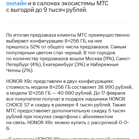
онлайн
и в салонах экосистемы МТС
с выгодой до 9 тысяч рублей.
МТС
о технологиях
Достижения
По итогам предзаказа клиенты МТС преимущественно
Интервью
выбирают конфигурацию 8+256 ГБ, на нее
пришлось 52% от общего числа предзаказов. Самым
Финансовая
популярным цветом стал черный. В топ городов
отчетность
по количеству предзаказов вошли Москва (11%), Санкт-
Петербург (4%), Екатеринбург (3%) и Набережные
Контакты
Челны (2%).
Новости
HONOR X9c представлен в двух конфигурациях:
в
стоимость модели 8+256 ГБ составляет 38 990 рублей,
регионе
а модели 12+256 ГБ — 40 990 рублей. До 17 февраля
все покупатели получат в подарок наушники HONOR
CHOICE S7 и скидку в размере 4 тысяч рублей. Также
м и акционерам
Корпоративное
МТС предоставляет дополнительную скидку 5 тысяч
управление
рублей при покупке смартфона с абонементом
на связь. HONOR X9c можно купить с рассрочкой 0-0-
Корпоративный
6.
секретарь