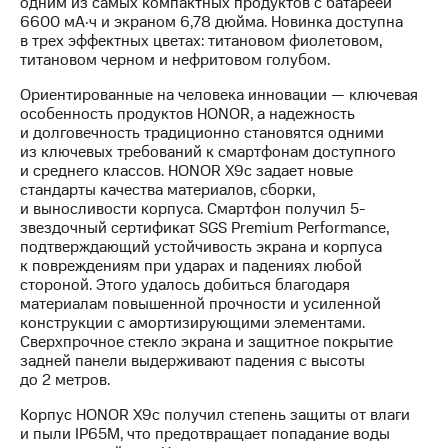
одним из самых компактных продуктов с батареей
выкупа
6600 мА·ч и экраном 6,78 дюйма. Новинка доступна
акций
в трех эффектных цветах: титановом фиолетовом,
Дивиденды
титановом черном и нефритовом голубом.
Рынок
облигаций
Ориентированные на человека инновации — ключевая
особенность продуктов HONOR, а надежность
Описание
и долговечность традиционно становятся одними
Еврооблигации-2023
из ключевых требований к смартфонам доступного
Уведомление
и среднего классов. HONOR X9c задает новые
о
стандарты качества материалов, сборки,
погашении
и выносливости корпуса. Смартфон получил 5-
именных
звездочный сертификат SGS Premium Performance,
облигаций
подтверждающий устойчивость экрана и корпуса
Другое
к повреждениям при ударах и падениях любой
стороной. Этого удалось добиться благодаря
Регистратор
материалам повышенной прочности и усиленной
Реквизиты
конструкции с амортизирующими элементами.
Контакты
Сверхпрочное стекло экрана и защитное покрытие
йчивое развитие
задней панели выдерживают падения с высоты
и деловая этика
до 2 метров.
На главную
Корпус HONOR X9c получил степень защиты от влаги
и пыли IP65M, что предотвращает попадание воды