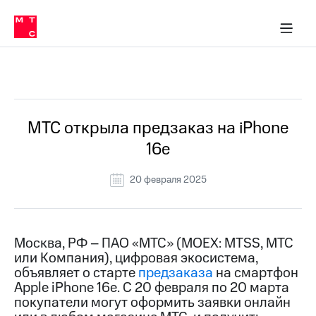
О
сторам и акционерам
Комплаенс и деловая этика
Устойчивое развитие
Медиа-центр
О МТС
О МТС
На главную
компании
О
компании
Стратегия
Стратегия
Все Новости
Карьера
в МТС
Карьера
в МТС
Пресс-
МТС открыла предзаказ на iPhone
релизы
История
16e
компании
МТС
о технологиях
Руководство
20 февраля 2025
региона
Правовая
информация
Москва, РФ – ПАО «МТС» (MOEX: MTSS, МТС
или Компания), цифровая экосистема,
Контакты
объявляет о старте
предзаказа
на смартфон
Apple iPhone 16е. C 20 февраля по 20 марта
Медиа-центр
Пресс-
покупатели могут оформить заявки онлайн
релизы