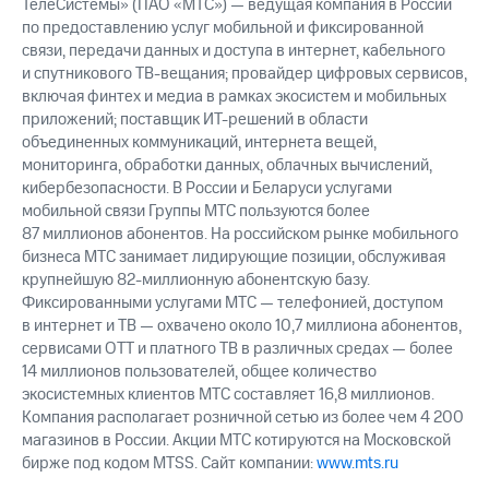
ТелеСистемы» (ПАО «МТС») — ведущая компания в России
выкупа
по предоставлению услуг мобильной и фиксированной
акций
связи, передачи данных и доступа в интернет, кабельного
Дивиденды
и спутникового ТВ-вещания; провайдер цифровых сервисов,
Рынок
облигаций
включая финтех и медиа в рамках экосистем и мобильных
приложений; поставщик ИТ-решений в области
Описание
объединенных коммуникаций, интернета вещей,
Еврооблигации-2023
мониторинга, обработки данных, облачных вычислений,
Уведомление
кибербезопасности. В России и Беларуси услугами
о
мобильной связи Группы МТС пользуются более
погашении
87 миллионов абонентов. На российском рынке мобильного
именных
бизнеса МТС занимает лидирующие позиции, обслуживая
облигаций
крупнейшую 82-миллионную абонентскую базу.
Другое
Фиксированными услугами МТС — телефонией, доступом
Регистратор
в интернет и ТВ — охвачено около 10,7 миллиона абонентов,
Реквизиты
сервисами OTT и платного ТВ в различных средах — более
Контакты
14 миллионов пользователей, общее количество
йчивое развитие
экосистемных клиентов МТС составляет 16,8 миллионов.
и деловая этика
Компания располагает розничной сетью из более чем 4 200
На главную
магазинов в России. Акции МТС котируются на Московской
бирже под кодом MTSS. Сайт компании:
www.mts.ru