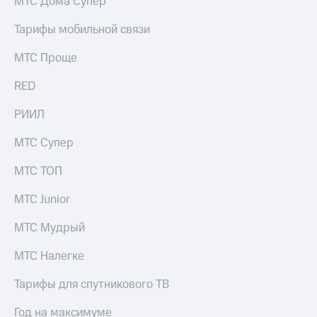
МТС Дома Супер
Тарифы мобильной связи
МТС Проще
RED
РИИЛ
МТС Супер
МТС ТОП
МТС Junior
МТС Мудрый
МТС Налегке
Тарифы для спутникового ТВ
Год на максимуме