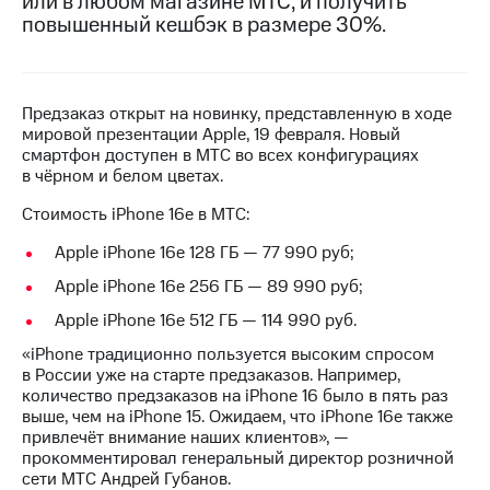
или в любом магазине МТС, и получить
повышенный кешбэк в размере 30%.
МТС
о технологиях
Достижения
Предзаказ открыт на новинку, представленную в ходе
мировой презентации Apple, 19 февраля. Новый
Интервью
смартфон доступен в МТС во всех конфигурациях
в чёрном и белом цветах.
Финансовая
отчетность
Стоимость iPhone 16е в МТС:
Контакты
Apple iPhone 16е 128 ГБ — 77 990 руб;
Новости
Apple iPhone 16е 256 ГБ — 89 990 руб;
в
Apple iPhone 16е 512 ГБ — 114 990 руб.
регионе
«iPhone традиционно пользуется высоким спросом
м и акционерам
в России уже на старте предзаказов. Например,
Корпоративное
количество предзаказов на iPhone 16 было в пять раз
управление
выше, чем на iPhone 15. Ожидаем, что iPhone 16e также
привлечёт внимание наших клиентов», —
Корпоративный
прокомментировал генеральный директор розничной
секретарь
сети МТС Андрей Губанов.