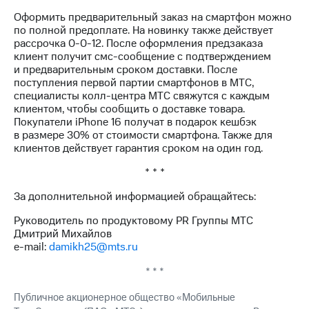
Раскрытие
информации
Оформить предварительный заказ на смартфон можно
Информация
по полной предоплате. На новинку также действует
акционерам
рассрочка 0-0-12. После оформления предзаказа
Документы
клиент получит смс-сообщение с подтверждением
ПАО
и предварительным сроком доставки. После
"МТС"
поступления первой партии смартфонов в МТС,
Собрания
специалисты колл-центра МТС свяжутся с каждым
акционеров
клиентом, чтобы сообщить о доставке товара.
Личный
Покупатели iPhone 16 получат в подарок кешбэк
кабинет
в размере 30% от стоимости смартфона. Также для
акционера
клиентов действует гарантия сроком на один год.
Акционерный
* * *
капитал
Контроль
За дополнительной информацией обращайтесь:
и
аудит
Руководитель по продуктовому PR Группы МТС
Рынок
Дмитрий Михайлов
акций
e-mail:
damikh25@mts.ru
Описание
* * *
Программа
приобретения
Публичное акционерное общество «Мобильные
Порядок