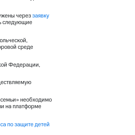
ружены через
заявку
ть следующие
ольческой,
фровой среде
ской Федерации,
ществляемую
 семьи» необходимо
ли на платформе
са по защите детей