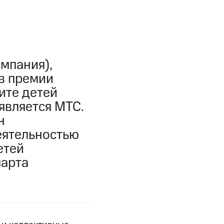
мпания),
 в премии
ите детей
является МТС.
н
еятельностью
етей
марта