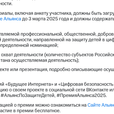
ности.
риалы, включая анкету участника, должны быть заг
е Альянса
до 3 марта 2025 года и должны содержа
вляемой профессиональной, общественной, добров
й деятельности, направленной на защиту детей в ци
 определенной номинацией;
охват деятельности (количество субъектов Россий
итана осуществляемая деятельность);
оекте или презентация, подробно описывающие осу
й «Будущее Интернета» и «Цифровая безопасность
ию о своем проекте в социальной сети ВКонтакте и
: #АльянсПоЗащитеДетей, #ПремияАльянса2025.
ацией о премии можно ознакомиться на
Сайте Альян
частие в премии бесплатное.