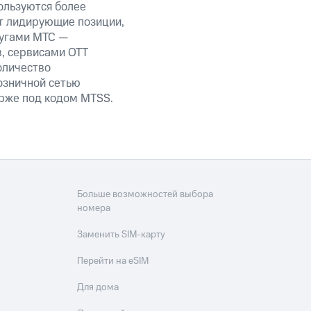
ользуются более
т лидирующие позиции,
лугами МТС —
в, сервисами OTT
оличество
озничной сетью
ирже под кодом MTSS.
Больше возможностей выбора
номера
Заменить SIM-карту
Перейти на eSIM
Для дома