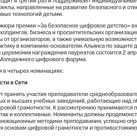
ходит в третий раз и поддерживает индивидуальные
оекты, направленные на развитие безопасного и отв
вых технологий детьми.
о жюри премии «За безопасное цифровое детство» в
холдингов, бизнеса и просветительских организаци
ы от организаторов, а также уникальную возможност
ктику в компаниях-основателях Альянса по защите 
я церемония награждения лауреатов состоится 2 апр
 Молодежного цифрового форума.
 в четырех номинациях:
сти в Сети
т принять участие преподаватели среднеобразоват
ых и высших учебных заведений, работающие над 
ровой грамотности. К рассмотрению принимаются п
так и коллективные. Номинанты должны продемонст
нновационные методики преподавания, успешно опр
ия основам цифровой грамотности и противостояни