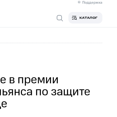
Поддержка
О МТС
я информация
Контакты
КАТАЛОГ
Медиа-центр
кты
Новости в регионе
Инвесторам и акционерам
ция акционерам
Документы
роль и аудит
Рынок акций
й
Описание
р
Реквизиты
Контакты
Устойчивое развитие
Комплаенс и деловая этика
На главную
е в премии
льянса по защите
де