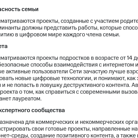
асность семьи
матриваются проекты, созданные с участием родит
минанты должны представить работы, которые спос
итию в цифровом мире каждого члена семьи.
ета
атриваются проекты подростков в возрасте от 14 до
езопасные способы взаимодействия с интернетом и 
ые активные пользователи Сети зачастую лучше взро
овать новые цифровые технологии, и понимают, как
и не попасть в ловушку деструктивного контента. А
проекта о том, как справиться с современными вызо
анет лауреатом.
кспертного сообщества
значена для коммерческих и некоммерческих орга
трировать свои готовые проекты, направленные на
нет-среды, создание позитивного контента, а такж