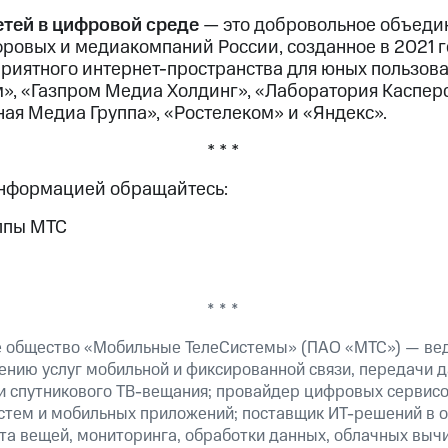
етей в цифровой среде
— это добровольное объеди
фровых и медиакомпаний России, созданное в 2021 г
приятного интернет-пространства для юных пользов
», «Газпром Медиа Холдинг», «Лаборатория Каспер
ая Медиа Группа», «Ростелеком» и «Яндекс».
* * *
информацией обращайтесь:
ппы МТС
* * *
е общество «Мобильные ТелеСистемы» (ПАО «МТС») — ве
ению услуг мобильной и фиксированной связи, передачи д
 и спутникового ТВ-вещания; провайдер цифровых сервис
истем и мобильных приложений; поставщик ИТ-решений в 
та вещей, мониторинга, обработки данных, облачных выч