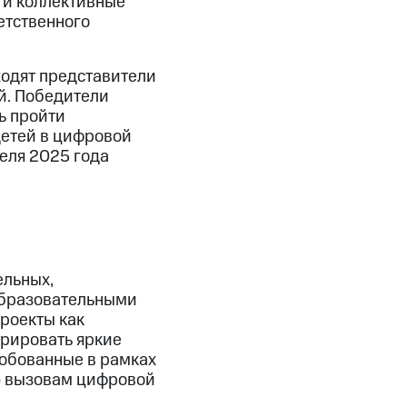
 и коллективные
етственного
ходят представители
й. Победители
ь пройти
детей в цифровой
еля 2025 года
ельных,
образовательными
роекты как
рировать яркие
обованные в рамках
ю вызовам цифровой