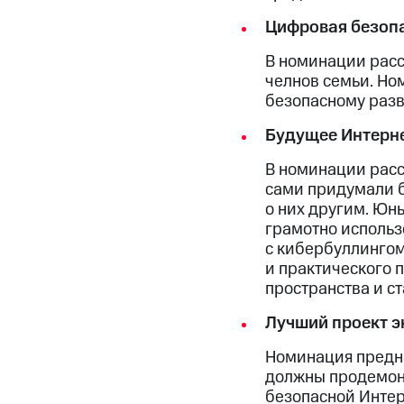
Цифровая безоп
В номинации расс
челнов семьи. Но
безопасному разв
Будущее Интерн
В номинации рассм
сами придумали б
о них другим. Юн
грамотно использ
с кибербуллингом 
и практического 
пространства и ст
Лучший проект э
Номинация предна
должны продемонс
безопасной Интер