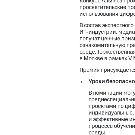
Конкурс Альянса про
просветительские пр
использования цифро
В состав экспертног
ИТ-индустрии, медиа
получат ценные приз
ознакомительную пра
среде. Торжественна
в Москве в рамках V
Премия присуждается
Уроки безопасно
В номинации могу
среднеспециальн
проектами по циф
индивидуальные, 
и эффективные и
процесса обучен
среды.