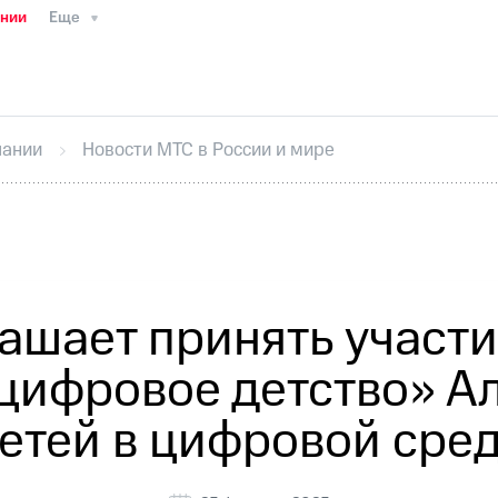
ании
Еще
ТС
Пресс-релизы
МТС о технологиях
ТС
История компании
Руководство региона
Правова
стижения
Интервью
Финансовая отчетность
Конта
пании
Новости МТС в России и мире
тивный секретарь
Раскрытие информации
Информа
ный кабинет акционера
Акционерный капитал
Конт
Порядок выкупа акций
Дивиденды
Рынок облигаци
 погашении именных облигаций
Другое
Регистрато
ашает принять участи
цифровое детство» А
етей в цифровой сре