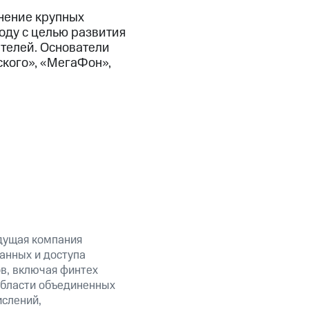
нение крупных
оду с целью развития
ателей. Основатели
ского», «МегаФон»,
дущая компания
анных и доступа
ов, включая финтех
области объединенных
ислений,