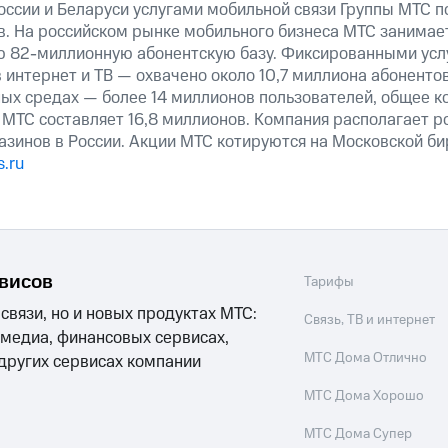
оссии и Беларуси услугами мобильной связи Группы МТС п
в. На российском рынке мобильного бизнеса МТС занимае
ю 82-миллионную абонентскую базу. Фиксированными ус
 интернет и ТВ — охвачено около 10,7 миллиона абоненто
ных средах — более 14 миллионов пользователей, общее к
 МТС составляет 16,8 миллионов. Компания располагает р
азинов в России. Акции МТС котируются на Московской б
.ru
рвисов
Тарифы
 связи, но и новых продуктах МТС:
Связь, ТВ и интернет
 медиа, финансовых сервисах,
МТС Дома Отлично
 других сервисах компании
МТС Дома Хорошо
МТС Дома Супер