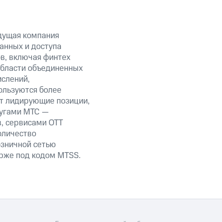
дущая компания
анных и доступа
ов, включая финтех
области объединенных
ислений,
ользуются более
ет лидирующие позиции,
лугами МТС —
в, сервисами OTT
оличество
озничной сетью
ирже под кодом MTSS.