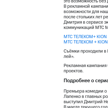
это возможность без
В рекламной кампани
возможности для наш
после стольких лет р
Дмитрия в сервисе э
коммуникаций МТС М
MTC ТЕЛЕКОМ+ KION |
MTC ТЕЛЕКОМ + KION 
Съёмки проходили в 
лей».
Рекламная кампания б
проектов.
Подробнее о сери
Премьера комедии о
Лапенко в главных ро
выступил Дмитрий Не
В марте текущего го