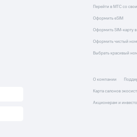
Перейти в МТС со св
Оформить eSIM
Оформить SIM-карту в
Оформить чистый но
Выбрать красивый но
О компании
Подде
Карта салонов экоси
Акционерам и инвест