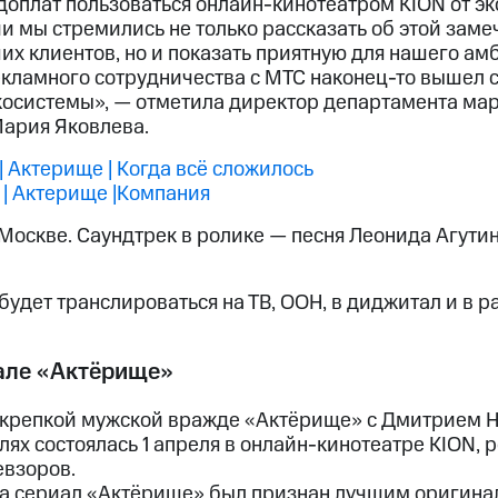
 доплат пользоваться онлайн-кинотеатром KION от э
и мы стремились не только рассказать об этой заме
их клиентов, но и показать приятную для нашего ам
екламного сотрудничества с МТС наконец-то вышел 
косистемы», — отметила директор департамента ма
ария Яковлева.
 Актерище | Когда всё сложилось
| Актерище |Компания
Москве. Саундтрек в ролике — песня Леонида Агутин
удет транслироваться на ТВ, ООН, в диджитал и в 
але «Актёрище»
 крепкой мужской вражде «Актёрище» с Дмитрием 
лях состоялась 1 апреля в онлайн-кинотеатре KION,
взоров.
да сериал «Актёрище» был признан лучшим оригина