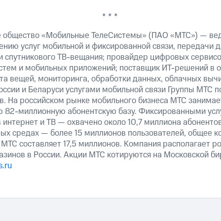
* * *
е общество «Мобильные ТелеСистемы» (ПАО «МТС») — ве
ению услуг мобильной и фиксированной связи, передачи д
 и спутникового ТВ-вещания; провайдер цифровых сервис
истем и мобильных приложений; поставщик ИТ-решений в 
та вещей, мониторинга, обработки данных, облачных выч
оссии и Беларуси услугами мобильной связи Группы МТС п
в. На российском рынке мобильного бизнеса МТС занима
ю 82-миллионную абонентскую базу. Фиксированными ус
 интернет и ТВ — охвачено около 10,7 миллиона абоненто
ных средах — более 15 миллионов пользователей, общее к
МТС составляет 17,5 миллионов. Компания располагает р
азинов в России. Акции МТС котируются на Московской б
.ru