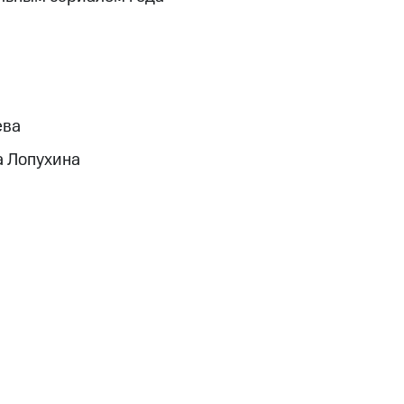
ева
а Лопухина