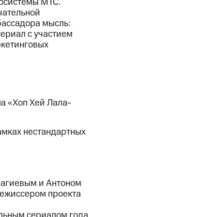
косистемы МТС.
чательной
бассадора мысль:
сериал с участием
ркетинговых
а «Хоп Хей Лала-
рамках нестандартных
Нагиевым и Антоном
 режиссером проекта
льным сериалом года