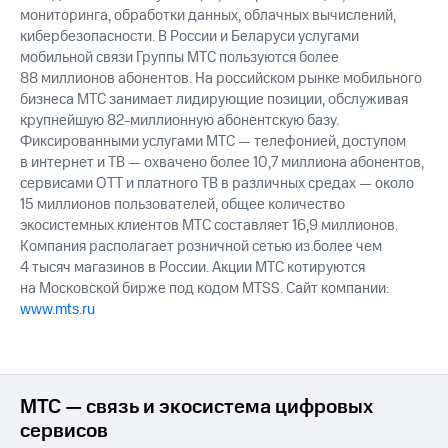
выкупа
мониторинга, обработки данных, облачных вычислений,
акций
кибербезопасности. В России и Беларуси услугами
Дивиденды
мобильной связи Группы МТС пользуются более
Рынок
88 миллионов абонентов. На российском рынке мобильного
облигаций
бизнеса МТС занимает лидирующие позиции, обслуживая
крупнейшую 82-миллионную абонентскую базу.
Описание
Фиксированными услугами МТС — телефонией, доступом
Еврооблигации-2023
в интернет и ТВ — охвачено более 10,7 миллиона абонентов,
Уведомление
о
сервисами OTT и платного ТВ в различных средах — около
погашении
15 миллионов пользователей, общее количество
именных
экосистемных клиентов МТС составляет 16,9 миллионов.
облигаций
Компания располагает розничной сетью из более чем
Другое
4 тысяч магазинов в России. Акции МТС котируются
на Московской бирже под кодом MTSS. Сайт компании:
Регистратор
www.mts.ru
Реквизиты
Контакты
йчивое развитие
и деловая этика
На главную
МТС — связь и экосистема цифровых
сервисов