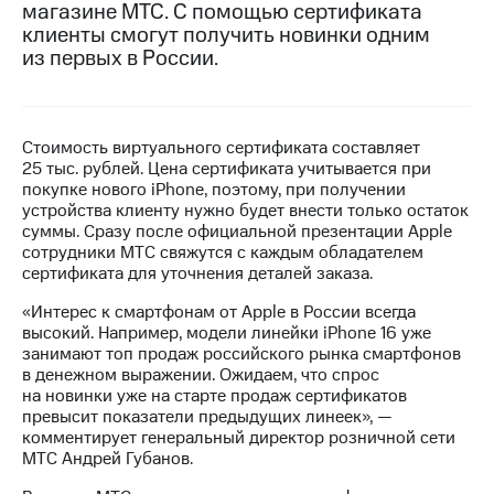
магазине МТС. С помощью сертификата
клиенты смогут получить новинки одним
МТС
из первых в России.
о технологиях
Достижения
Интервью
Стоимость виртуального сертификата составляет
25 тыс. рублей. Цена сертификата учитывается при
Финансовая
покупке нового iPhone, поэтому, при получении
отчетность
устройства клиенту нужно будет внести только остаток
суммы. Сразу после официальной презентации Apple
Контакты
сотрудники МТС свяжутся с каждым обладателем
сертификата для уточнения деталей заказа.
Новости
в
«Интерес к смартфонам от Apple в России всегда
регионе
высокий. Например, модели линейки iPhone 16 уже
занимают топ продаж российского рынка смартфонов
м и акционерам
в денежном выражении. Ожидаем, что спрос
Корпоративное
на новинки уже на старте продаж сертификатов
управление
превысит показатели предыдущих линеек», —
комментирует генеральный директор розничной сети
Корпоративный
МТС Андрей Губанов.
секретарь