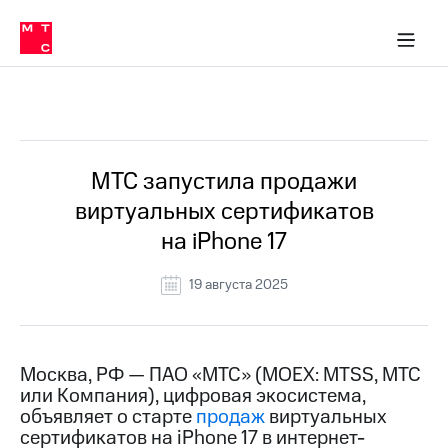
О
сторам и акционерам
Комплаенс и деловая этика
Устойчивое развитие
Медиа-центр
О МТС
О МТС
На главную
компании
О
компании
Стратегия
Стратегия
Все Новости
Карьера
в МТС
Карьера
в МТС
Пресс-
МТС запустила продажи
релизы
История
виртуальных сертификатов
компании
МТС
на iPhone 17
о технологиях
Руководство
региона
19 августа 2025
Правовая
информация
Контакты
Москва, РФ — ПАО «МТС» (MOEX: MTSS, МТС
или Компания), цифровая экосистема,
Медиа-центр
объявляет о старте
продаж
виртуальных
Пресс-
сертификатов на iPhone 17 в интернет-
релизы