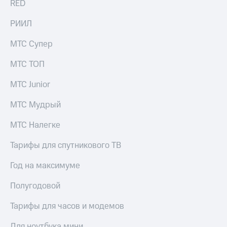
RED
РИИЛ
МТС Супер
МТС ТОП
МТС Junior
МТС Мудрый
МТС Налегке
Тарифы для спутникового ТВ
Год на максимуме
Полугодовой
Тарифы для часов и модемов
Для ноутбука мини