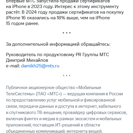
Впервые МТС запустила продажи сертификатов
Раскрытие
на iPhone в 2023 году. Интерес к этому инструменту
информации
растёт. В 2024 году продажи сертификатов на покупку
Информация
iPhone 16 оказались на 18% выше, чем на iPhone
акционерам
15 годом ранее.
Документы
ПАО
* * *
"МТС"
Собрания
За дополнительной информацией обращайтесь:
акционеров
Личный
Руководитель по продуктовому PR Группы МТС
кабинет
Дмитрий Михайлов
акционера
e-mail:
damikh25@mts.ru
Акционерный
капитал
* * *
Контроль
и
Публичное акционерное общество «Мобильные
аудит
ТелеСистемы» (ПАО «МТС») — ведущая компания в России
Рынок
по предоставлению услуг мобильной и фиксированной
акций
связи, передачи данных и доступа в интернет, кабельного
и спутникового ТВ-вещания; провайдер цифровых сервисов,
Описание
включая финтех и медиа в рамках экосистем и мобильных
Программа
приобретения
приложений; поставщик ИТ-решений в области
Порядок
объединенных коммуникаций, интернета вещей,