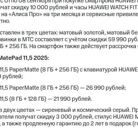
с 01 по 08 сентября при покупке смартфона HUAWEI 
чат скидку 10 000 рублей и часы HUAWEI WATCH FIT 
на «Алиса Про» на три месяца и сервисные привилег
тно.
ставлен в трех цветах: матовый золотой, матовый б
винки в МТС составляет с учётом скидки 59 990 ру
Б + 256 ГБ. На смартфон также действует рассрочка
atePad 11,5 2025:
,5 PaperMatte (8 ГБ + 256 ГБ) с клавиатурой HUAWE
0 рублей;
,5 PaperMatte (8 ГБ + 256 ГБ) — 26 990 рублей;
,5 (8 ГБ + 128 ГБ) — 21 990 рублей.
 в двух цветах — сиреневый и космический серый. П
атели получат скидку 3 000 рублей, стилус HUAWEI M
ь, а также продленную гарантию до 2 лет в подарок (