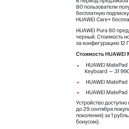
В период предзаказа 
80 пользователи полу
бесплатную подписку 
HUAWEI Care+ беспла
HUAWEI Pura 80 пред
черный. Стоимость но
за конфигурацию 12 Г
Стоимость HUAWEI M
HUAWEI MatePad 11
Keyboard — 31 99
HUAWEI MatePad 11
HUAWEI MatePad 11
Устройство доступно
до 29 сентября покуп
поколения) за 1 рубл
бонусом).