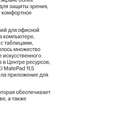
 экране более
для защиты зрения,
т комфортное
ний для офисной
а компьютере,
 с таблицами,
илось множество
е искусственного
 в Центре ресурсов,
 MatePad 11,5
ила приложение для
оторая обеспечивает
е, а также