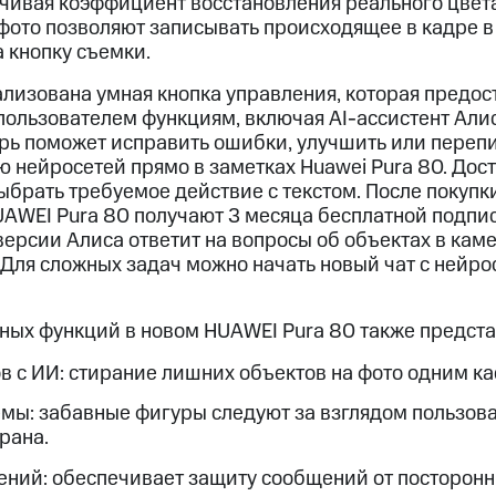
чивая коэффициент восстановления реального цвета
фото позволяют записывать происходящее в кадре в 
а кнопку съемки.
ализована умная кнопка управления, которая предо
пользователем функциям, включая AI-ассистент Алис
рь поможет исправить ошибки, улучшить или перепи
 нейросетей прямо в заметках Huawei Pura 80. Дос
ыбрать требуемое действие с текстом. После покупк
AWEI Pura 80 получают 3 месяца бесплатной подпи
версии Алиса ответит на вопросы об объектах в кам
 Для сложных задач можно начать новый чат с нейр
ных функций в новом HUAWEI Pura 80 также предста
в с ИИ: стирание лишних объектов на фото одним ка
мы: забавные фигуры следуют за взглядом пользова
рана.
ний: обеспечивает защиту сообщений от посторонни