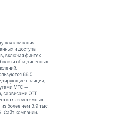
дущая компания
анных и доступа
ов, включая финтех
области объединенных
ислений,
ользуются 88,5
лидирующие позиции,
лугами МТС —
в, сервисами OTT
ество экосистемных
из более чем 3,9 тыс.
. Сайт компании: