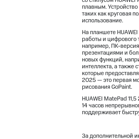
со стилусом HUAWEI M
плавным. Устройство
таких как круговая 
использование.
На планшете HUAWEI 
работы и цифрового 
например, ПК-версия 
презентациями и бол
новых функций, напри
интеллекта, а также 
которые предоставля
2025 — это первая м
рисования GoPaint.
HUAWEI MatePad 11,5
14 часов непрерывног
поддерживает быстру
За дополнительной 