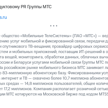
дуктовому PR Группы МТС
.ru
* * *
е общество «Мобильные ТелеСистемы» (ПАО «МТС») — ве
ению услуг мобильной и фиксированной связи, передачи д
 и спутникового ТВ-вещания; провайдер цифровых сервис
истем и мобильных приложений; поставщик ИТ-решений в 
та вещей, мониторинга, обработки данных, облачных выч
оссии и Беларуси услугами мобильной связи Группы МТС п
На российском рынке мобильного бизнеса МТС занимает 
ю 83-миллионную абонентскую базу. Фиксированными ус
 интернет и ТВ — охвачено более 10,7 миллиона абоненто
ных средах — 14,8 миллионов пользователей, общее колич
т 17,2 миллионов. Компания располагает розничной сетью 
кции МТС котируются на Московской бирже под кодом MTSS