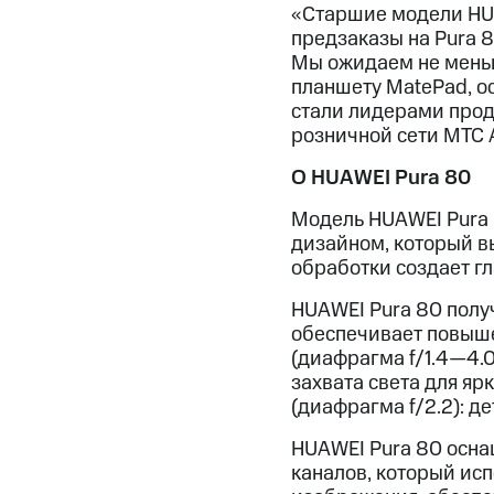
«Старшие модели HUA
предзаказы на Pura 8
Мы ожидаем не меньш
планшету MatePad, о
стали лидерами прод
розничной сети МТС 
О HUAWEI Pura 80
Модель HUAWEI Pura 
дизайном, который в
обработки создает гл
HUAWEI Pura 80 полу
обеспечивает повыше
(диафрагма f/1.4—4.0
захвата света для яр
(диафрагма f/2.2): 
HUAWEI Pura 80 осна
каналов, который ис