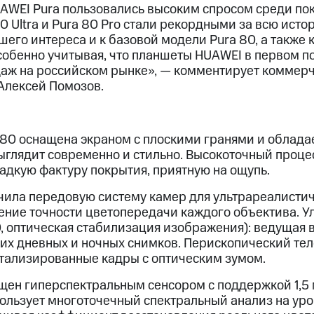
WEI Pura пользовались высоким спросом среди пок
0 Ultra и Pura 80 Pro стали рекордными за всю исто
его интереса и к базовой модели Pura 80, а также 
собенно учитывая, что планшеты HUAWEI в первом п
аж на российском рынке», — комментирует коммер
Алексей Помозов.
80 оснащена экраном с плоскими гранями и облад
ыглядит современно и стильно. Высокоточный проце
адкую фактуру покрытия, приятную на ощупь.
чила передовую систему камер для ультрареалистич
ние точности цветопередачи каждого объектива. У
, оптическая стабилизация изображения): ведущая в
ких дневных и ночных снимков. Перископический те
детализированные кадры с оптическим зумом.
щен гиперспектральным сенсором с поддержкой 1,5
пользует многоточечный спектральный анализ на уро