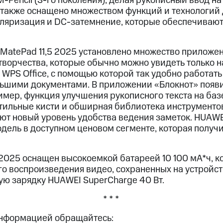
-Pencil (3-го поколения), делая рукописный ввод на
 также оснащено множеством функций и технологий 
поляризация и DC-затемнение, которые обеспечиваю
MatePad 11,5 2025 установлено множество приложе
творчества, которые обычно можно увидеть только н
WPS Office, с помощью которой так удобно работать
ьшими документами. В приложении «Блокнот» появ
мер, функция улучшения рукописного текста на баз
стильные кисти и обширная библиотека инструментов
ют новый уровень удобства ведения заметок. HUAWEI
одель в доступном ценовом сегменте, которая получ
 2025 оснащен высокоемкой батареей 10 100 мА*ч, к
о воспроизведения видео, сохраненных на устройств
ю зарядку HUAWEI SuperCharge 40 Вт.
* * *
информацией обращайтесь: