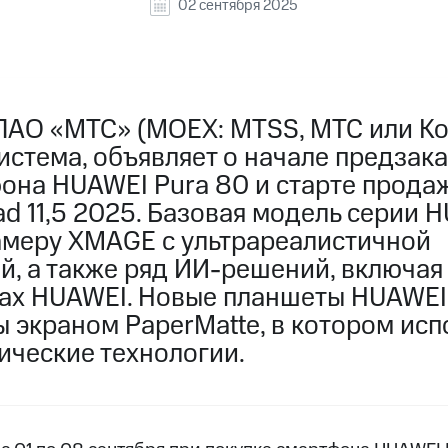
02 сентября 2025
ПАО «МТС» (MOEX: MTSS, МТС или Ко
стема, объявляет о начале предзака
она HUAWEI Pura 80 и старте прода
d 11,5 2025. Базовая модель серии 
амеру XMAGE с ультрареалистичной
, а также ряд ИИ-решений, включая 
ках HUAWEI. Новые планшеты HUAWEI 
 экраном PaperMatte, в котором исп
ические технологии.