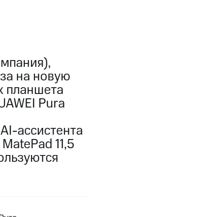
мпания),
за на новую
ж планшета
HUAWEI Pura
AI-ассистента
MatePad 11,5
ользуются