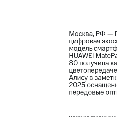
Москва, РФ — 
цифровая экоси
модель смартф
HUAWEI MatePa
80 получила к
цветопередачей
Алису в замет
2025 оснащены
передовые опт