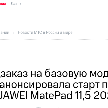
ании
Еще
ТС
Пресс-релизы
МТС о технологиях
ТС
История компании
Руководство региона
Правова
стижения
Интервью
Финансовая отчетность
Конта
пании
Новости МТС в России и мире
тивный секретарь
Раскрытие информации
Информа
ный кабинет акционера
Акционерный капитал
Конт
Порядок выкупа акций
Дивиденды
Рынок облигаци
 погашении именных облигаций
Другое
Регистрато
заказ на базовую мо
е анонсировала старт
AWEI MatePad 11,5 2