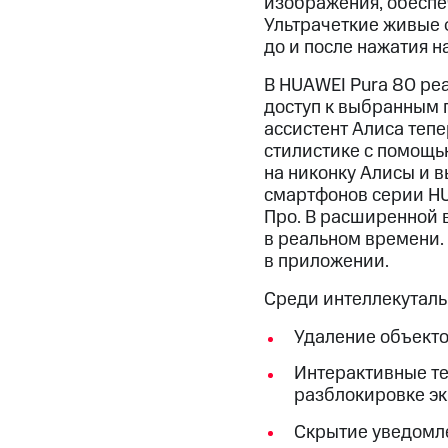
изображения, обеспе
Ультрачеткие живые 
до и после нажатия н
В HUAWEI Pura 80 ре
доступ к выбранным 
ассистент Алиса тепе
стилистике с помощью
на никонку Алисы и в
смартфонов серии HU
Про. В расширенной 
в реальном времени.
в приложении.
Среди интеллекуталь
Удаление объекто
Интерактивные те
разблокировке эк
Скрытие уведомле