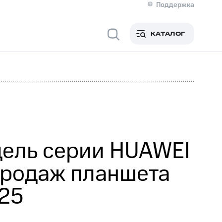
Поддержка
О МТС
я информация
Контакты
КАТАЛОГ
Медиа-центр
кты
Новости в регионе
Инвесторам и акционерам
ция акционерам
Документы
роль и аудит
Рынок акций
й
Описание
р
Реквизиты
Контакты
Устойчивое развитие
Комплаенс и деловая этика
На главную
дель серии HUAWEI
 продаж планшета
025