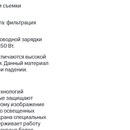
и съемки
та: фильтрация
роводной зарядки
50 Вт.
отличаются высокой
ия. Данный материал
ри падении.
ехнологий
рые защищают
этому изображение
ко освещенных
экрана специальных
ерживает работу