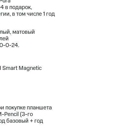
Pura
4 в подарок,
ии, в том числе 1 год
елый, матовый
блей
 0-0-24.
I Smart Magnetic
ри покупке планшета
-Pencil (3-го
год базовый + год