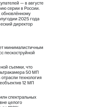
упателей — в августе
рию серии в России.
к обновлённому
олугодии 2025 года
ческий директор
ает минималистичным
сс пескоструйной
ной съемки, что
льтракамера 50 МП
 отрасли технология
леобъектив 12 МП
 млн спектральных
вне целого