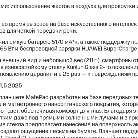
ми: использование жестов в воздухе для прокрутки 
во время вызовов на базе искусственного интеллек
 для четкой передачи речи.
чил емкую батарею 5170 мА*ч, а также поддержку п
66 Вт и беспроводной зарядки HUAWEI SuperCharge 
внешний вид и небольшой вес (211 г.), смартфоны 
 износостойкому стеклу Kunlun Glass 2-го поколен
к появлению царапин и в 25 раз — к повреждениям п
1,5 2025
 планшете MatePad разработан на базе передовых т
а и магнетронного нанооптического покрытия, кото
ют свет, обеспечивая комфорт для глаз. Благодаря 
четким даже под прямыми солнечными лучами и в яр
ие стекла предполагает нанесение на поверхность 
ссоздают ощущение письма на бумаге. Планшет подд