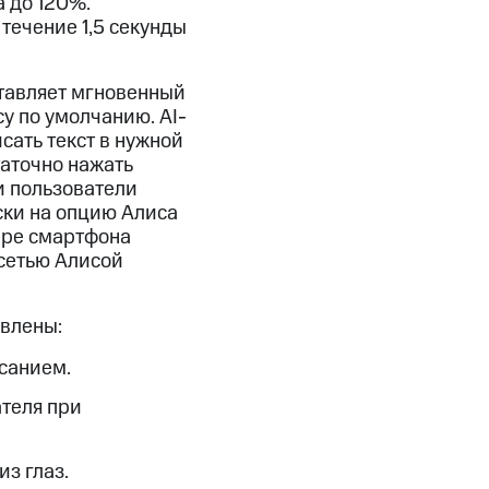
 до 120%.
течение 1,5 секунды
ставляет мгновенный
у по умолчанию. AI-
сать текст в нужной
таточно нажать
и пользователи
ски на опцию Алиса
ере смартфона
осетью Алисой
влены:
санием.
теля при
з глаз.