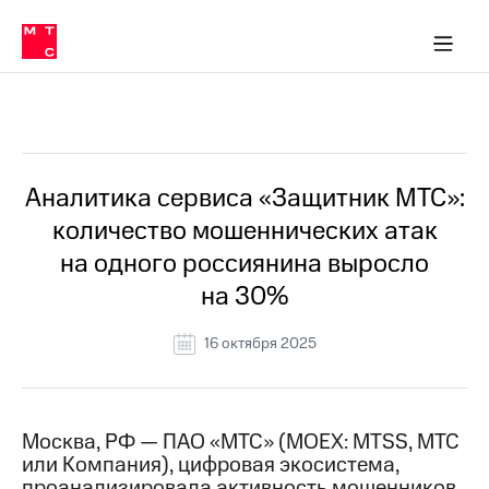
О
сторам и акционерам
Комплаенс и деловая этика
Устойчивое развитие
Медиа-центр
О МТС
О МТС
На главную
компании
О
компании
Стратегия
Стратегия
Все Новости
Карьера
в МТС
Карьера
в МТС
Пресс-
Аналитика сервиса «Защитник МТС»:
релизы
История
количество мошеннических атак
компании
МТС
на одного россиянина выросло
о технологиях
Руководство
на 30%
региона
Правовая
16 октября 2025
информация
Контакты
Москва, РФ — ПАО «МТС» (MOEX: MTSS, МТС
Медиа-центр
или Компания), цифровая экосистема,
Пресс-
релизы
проанализировала активность мошенников