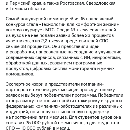
Раскрытие
и Пермский края, а также Ростовская, Свердловская
информации
и Томская области.
Информация
акционерам
Самой популярной номинацией из 15 направлений
Документы
конкурса стала «Технологии для комфортной жизни»,
ПАО
которую курирует МТС. Среди 18 тысяч соискателей
"МТС"
из вузов на нее подали заявки более 23 процентов
Собрания
участников, а из 2,2 тысячи представителей СПО —
акционеров
свыше 38 процентов. Они представили идеи
Личный
и разработки, направленные на создание и улучшение
кабинет
современных сервисов, связанных с ИИ, нейросетями,
акционера
обработкой данных, развитием программных
Акционерный
продуктов, цифровых систем мониторинга и умных
капитал
помощников.
Контроль
и
Экспертное жюри и представители компаний-
аудит
партнеров в течение двух месяцев проведут оценку
Рынок
заявок и выберут победителей программы. Победители
акций
отбора смогут не только пройти стажировку в крупных
федеральных компаниях-работодателях из различных
Описание
индустрий, но и получат финансовую поддержку
Программа
на протяжении пяти месяцев. Для студентов вузов она
приобретения
составит 25 000 рублей ежемесячно, а для студентов
Порядок
СПО — 10 000 рублей в месяц.