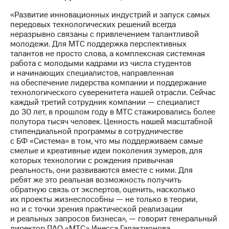
выкупа
«Развитие инновационных индустрий и запуск самых
акций
передовых технологических решений всегда
Дивиденды
неразрывно связаны с привлечением талантливой
Рынок
молодежи. Для МТС поддержка перспективных
облигаций
талантов не просто слова, а комплексная системная
работа с молодыми кадрами из числа студентов
Описание
и начинающих специалистов, направленная
Еврооблигации-2023
на обеспечение лидерства компании и поддержание
Уведомление
технологического суверенитета нашей отрасли. Сейчас
о
каждый третий сотрудник компании — специалист
погашении
до 30 лет, в прошлом году в МТС стажировались более
именных
полутора тысяч человек. Ценность нашей масштабной
облигаций
стипендиальной программы в сотрудничестве
Другое
с БФ «Система» в том, что мы поддерживаем самые
смелые и креативные идеи поколения зумеров, для
Регистратор
которых технологии с рождения привычная
Реквизиты
реальность, они развиваются вместе с ними. Для
Контакты
ребят же это реальная возможность получить
йчивое развитие
обратную связь от экспертов, оценить, насколько
и деловая этика
их проекты жизнеспособны — не только в теории,
На главную
но и с точки зрения практической реализации
и реальных запросов бизнеса», — говорит генеральный
директор ПАО «МТС» Инесса Галактионова.