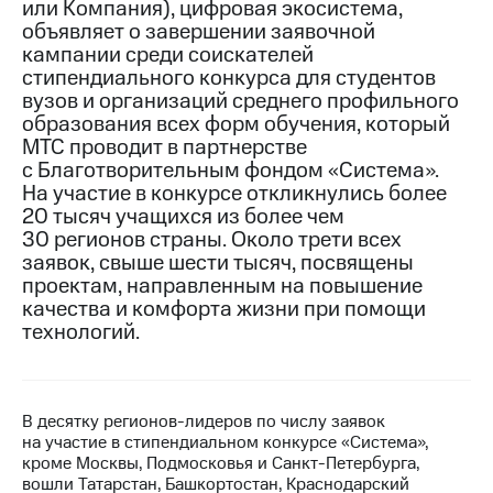
или Компания), цифровая экосистема,
объявляет о завершении заявочной
МТС
кампании среди соискателей
о технологиях
стипендиального конкурса для студентов
вузов и организаций среднего профильного
Достижения
образования всех форм обучения, который
Интервью
МТС проводит в партнерстве
с Благотворительным фондом «Система».
Финансовая
На участие в конкурсе откликнулись более
отчетность
20 тысяч учащихся из более чем
30 регионов страны. Около трети всех
Контакты
заявок, свыше шести тысяч, посвящены
проектам, направленным на повышение
Новости
качества и комфорта жизни при помощи
в
регионе
технологий.
м и акционерам
Корпоративное
управление
В десятку регионов-лидеров по числу заявок
на участие в стипендиальном конкурсе «Система»,
Корпоративный
кроме Москвы, Подмосковья и Санкт-Петербурга,
секретарь
вошли Татарстан, Башкортостан, Краснодарский