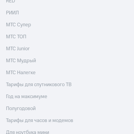
RED
РИИЛ
МТС Супер
МТС ТОП
МТС Junior
МТС Мудрый
МТС Налегке
Тарифы для спутникового ТВ
Год на максимуме
Полугодовой
Тарифы для часов и модемов
Для ноутбука мини