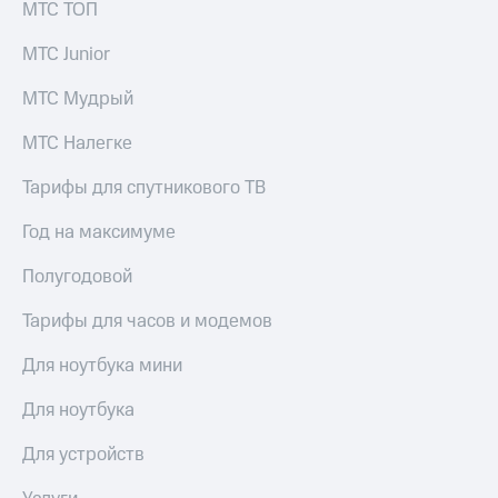
МТС ТОП
выкупа
акций
МТС Junior
Дивиденды
Рынок
облигаций
МТС Мудрый
Описание
МТС Налегке
Еврооблигации-2023
Уведомление
Тарифы для спутникового ТВ
о
погашении
Год на максимуме
именных
облигаций
Полугодовой
Другое
Тарифы для часов и модемов
Регистратор
Реквизиты
Для ноутбука мини
Контакты
йчивое развитие
Для ноутбука
и деловая этика
На главную
Для устройств