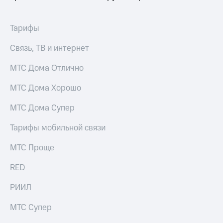
Раскрытие
информации
Информация
Тарифы
акционерам
Документы
Связь, ТВ и интернет
ПАО
"МТС"
МТС Дома Отлично
Собрания
акционеров
Личный
МТС Дома Хорошо
кабинет
акционера
МТС Дома Супер
Акционерный
капитал
Тарифы мобильной связи
Контроль
и
МТС Проще
аудит
Рынок
RED
акций
РИИЛ
Описание
Программа
МТС Супер
приобретения
Порядок