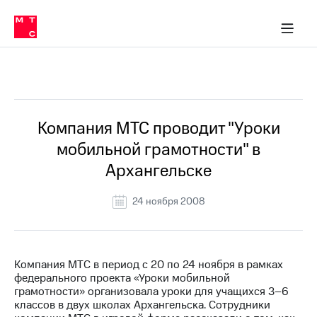
О
сторам и акционерам
Комплаенс и деловая этика
Устойчивое развитие
Медиа-центр
О МТС
О МТС
На главную
компании
О
компании
Стратегия
Стратегия
Все Новости
Карьера
в МТС
Карьера
в МТС
Пресс-
Компания МТС проводит "Уроки
релизы
История
мобильной грамотности" в
компании
МТС
Архангельске
о технологиях
Руководство
региона
24 ноября 2008
Правовая
информация
Контакты
Компания МТС в период с 20 по 24 ноября в рамках
федерального проекта «Уроки мобильной
Медиа-центр
грамотности» организовала уроки для учащихся 3–6
Пресс-
классов в двух школах Архангельска. Сотрудники
релизы