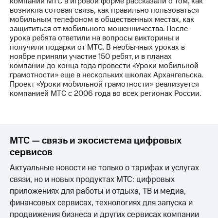
компании МТС в игровой форме рассказали о том, как
возникла сотовая связь, как правильно пользоваться
МТС
мобильным телефоном в общественных местах, как
о технологиях
защититься от мобильного мошенничества. После
урока ребята ответили на вопросы викторины и
Достижения
получили подарки от МТС. В необычных уроках в
ноябре приняли участие 150 ребят, и в планах
Интервью
компании до конца года провести «Уроки мобильной
грамотности» еще в нескольких школах Архангельска.
Финансовая
Проект «Уроки мобильной грамотности» реализуется
отчетность
компанией МТС с 2006 года во всех регионах России.
Контакты
Новости
в
МТС — связь и экосистема цифровых
регионе
сервисов
м и акционерам
Актуальные новости не только о тарифах и услугах
Корпоративное
связи, но и новых продуктах МТС: цифровых
управление
приложениях для работы и отдыха, ТВ и медиа,
Корпоративный
финансовых сервисах, технологиях для запуска и
секретарь
продвижения бизнеса и других сервисах компании