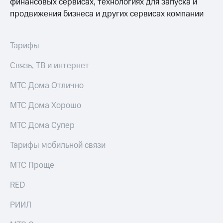
финансовых сервисах, технологиях для запуска и
Раскрытие
информации
продвижения бизнеса и других сервисах компании
Информация
акционерам
Документы
Тарифы
ПАО
"МТС"
Связь, ТВ и интернет
Собрания
акционеров
МТС Дома Отлично
Личный
кабинет
МТС Дома Хорошо
акционера
Акционерный
капитал
МТС Дома Супер
Контроль
и
Тарифы мобильной связи
аудит
Рынок
МТС Проще
акций
RED
Описание
Программа
РИИЛ
приобретения
Порядок