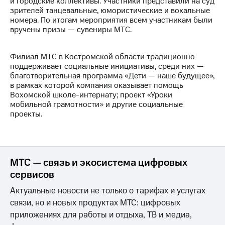
и городские коллективы. Участники представили на суд
зрителей танцевальные, юмористические и вокальные
МТС
номера. По итогам мероприятия всем участникам были
о технологиях
вручены призы — сувениры МТС.
Достижения
Филиал МТС в Костромской области традиционно
Интервью
поддерживает социальные инициативы, среди них —
благотворительная программа «Дети — наше будущее»,
Финансовая
в рамках которой компания оказывает помощь
отчетность
Вохомской школе-интернату; проект «Уроки
мобильной грамотности» и другие социальные
Контакты
проекты.
Новости
в
регионе
МТС — связь и экосистема цифровых
м и акционерам
сервисов
Корпоративное
управление
Актуальные новости не только о тарифах и услугах
связи, но и новых продуктах МТС: цифровых
Корпоративный
приложениях для работы и отдыха, ТВ и медиа,
секретарь