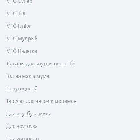
МТС Супер
выкупа
акций
МТС ТОП
Дивиденды
Рынок
МТС Junior
облигаций
МТС Мудрый
Описание
Еврооблигации-2023
МТС Налегке
Уведомление
о
погашении
Тарифы для спутникового ТВ
именных
облигаций
Год на максимуме
Другое
Полугодовой
Регистратор
Реквизиты
Тарифы для часов и модемов
Контакты
йчивое развитие
Для ноутбука мини
и деловая этика
На главную
Для ноутбука
Для устройств