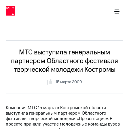
О
сторам и акционерам
Комплаенс и деловая этика
Устойчивое развитие
Медиа-центр
О МТС
О МТС
На главную
компании
О
компании
Стратегия
Стратегия
Все Новости
Карьера
в МТС
Карьера
в МТС
Пресс-
МТС выступила генеральным
релизы
История
партнером Областного фестиваля
компании
МТС
творческой молодежи Костромы
о технологиях
Руководство
региона
15 марта 2009
Правовая
информация
Контакты
Компания МТС 15 марта в Костромской области
выступила генеральным партнером Областного
Медиа-центр
фестиваля творческой молодежи «Презентация». В
Пресс-
проекте приняли участие молодежные команды вузов
релизы