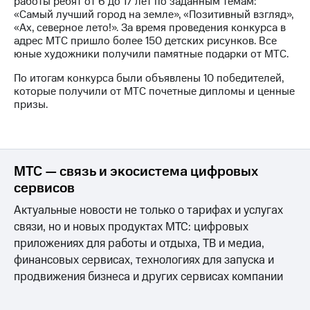
работы ребят от 6 до 17 лет по заданным темам:
«Самый лучший город на земле», «Позитивный взгляд»,
МТС
«Ах, северное лето!». За время проведения конкурса в
о технологиях
адрес МТС пришло более 150 детских рисунков. Все
юные художники получили памятные подарки от МТС.
Достижения
По итогам конкурса были объявлены 10 победителей,
Интервью
которые получили от МТС почетные дипломы и ценные
призы.
Финансовая
отчетность
Контакты
МТС — связь и экосистема цифровых
Новости
сервисов
в
регионе
Актуальные новости не только о тарифах и услугах
связи, но и новых продуктах МТС: цифровых
м и акционерам
приложениях для работы и отдыха, ТВ и медиа,
Корпоративное
финансовых сервисах, технологиях для запуска и
управление
продвижения бизнеса и других сервисах компании
Корпоративный
секретарь