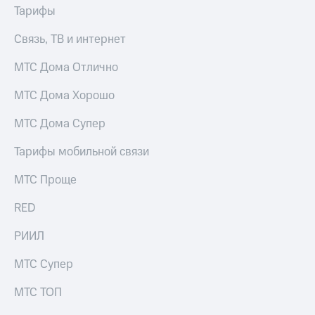
Раскрытие
Тарифы
информации
Информация
Связь, ТВ и интернет
акционерам
Документы
МТС Дома Отлично
ПАО
"МТС"
МТС Дома Хорошо
Собрания
акционеров
Личный
МТС Дома Супер
кабинет
акционера
Тарифы мобильной связи
Акционерный
капитал
МТС Проще
Контроль
и
RED
аудит
Рынок
РИИЛ
акций
МТС Супер
Описание
Программа
МТС ТОП
приобретения
Порядок