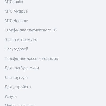
МТС Junior
выкупа
акций
МТС Мудрый
Дивиденды
Рынок
МТС Налегке
облигаций
Описание
Тарифы для спутникового ТВ
Еврооблигации-2023
Уведомление
Год на максимуме
о
погашении
Полугодовой
именных
облигаций
Тарифы для часов и модемов
Другое
Для ноутбука мини
Регистратор
Реквизиты
Для ноутбука
Контакты
йчивое развитие
Для устройств
и деловая этика
На главную
Услуги