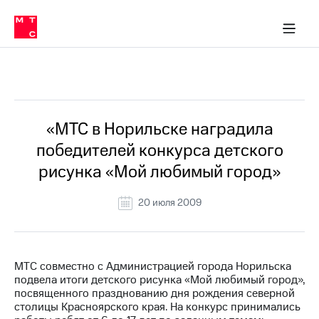
О
сторам и акционерам
Комплаенс и деловая этика
Устойчивое развитие
Медиа-центр
О МТС
О МТС
На главную
компании
О
компании
Стратегия
Стратегия
Все Новости
Карьера
в МТС
Карьера
в МТС
Пресс-
«МТС в Норильске наградила
релизы
История
победителей конкурса детского
компании
МТС
рисунка «Мой любимый город»
о технологиях
Руководство
региона
20 июля 2009
Правовая
информация
Контакты
МТС совместно с Администрацией города Норильска
подвела итоги детского рисунка «Мой любимый город»,
Медиа-центр
посвященного празднованию дня рождения северной
Пресс-
столицы Красноярского края. На конкурс принимались
релизы