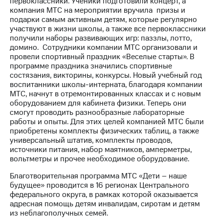
первоклассники. Ученики подготовили концерт, а
компания МТС на мероприятии вручила призы и
МТС
подарки самым активным детям, которые регулярно
о технологиях
участвуют в жизни школы, а также все первоклассники
получили наборы развивающих игр: паззлы, лотто,
Достижения
домино. Сотрудники компании МТС организовали и
провели спортивный праздник «Веселые старты». В
Интервью
программе праздника значились спортивные
состязания, викторины, конкурсы. Новый учебный год
Финансовая
воспитанники школы-интерната, благодаря компании
отчетность
МТС, начнут в отремонтированных классах и с новым
оборудованием для кабинета физики. Теперь они
Контакты
смогут проводить разнообразные лабораторные
работы и опыты. Для этих целей компанией МТС были
Новости
приобретены комплекты физических таблиц, а также
в
универсальный штатив, комплекты проводов,
регионе
источники питания, набор маятников, амперметры,
вольтметры и прочее необходимое оборудование.
м и акционерам
Корпоративное
Благотворительная программа МТС «Дети – наше
управление
будущее» проводится в 16 регионах Центрального
федерального округа, в рамках которой оказывается
Корпоративный
адресная помощь детям инвалидам, сиротам и детям
секретарь
из неблагополучных семей.