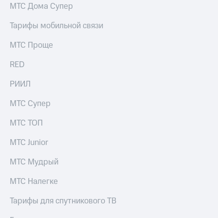
выкупа
МТС Дома Супер
акций
Дивиденды
Тарифы мобильной связи
Рынок
облигаций
МТС Проще
Описание
RED
Еврооблигации-2023
Уведомление
РИИЛ
о
погашении
МТС Супер
именных
облигаций
МТС ТОП
Другое
МТС Junior
Регистратор
Реквизиты
МТС Мудрый
Контакты
йчивое развитие
МТС Налегке
и деловая этика
На главную
Тарифы для спутникового ТВ