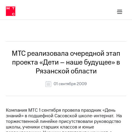
О
сторам и акционерам
Комплаенс и деловая этика
Устойчивое развитие
Медиа-центр
О МТС
О МТС
На главную
компании
О
компании
Стратегия
Стратегия
Все Новости
Карьера
в МТС
Карьера
в МТС
Пресс-
МТС реализовала очередной этап
релизы
История
проекта «Дети – наше будущее» в
компании
МТС
Рязанской области
о технологиях
Руководство
региона
01 сентября 2009
Правовая
информация
Контакты
Компания МТС 1 сентября провела праздник «День
знаний» в подшефной Сасовской школе-интернат. На
Медиа-центр
торжественной линейке присутствовали руководство
Пресс-
школы, ученики старших классов и юные
релизы