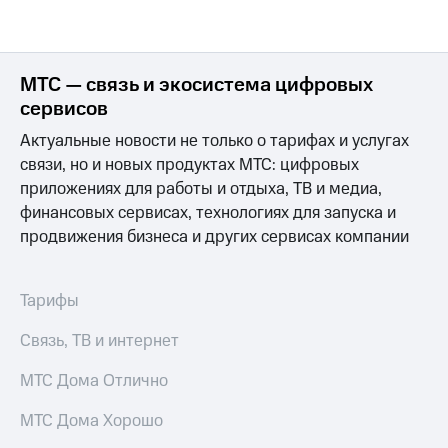
Раскрытие
информации
Информация
акционерам
Документы
МТС — связь и экосистема цифровых
ПАО
сервисов
"МТС"
Собрания
Актуальные новости не только о тарифах и услугах
акционеров
связи, но и новых продуктах МТС: цифровых
Личный
приложениях для работы и отдыха, ТВ и медиа,
кабинет
финансовых сервисах, технологиях для запуска и
акционера
Акционерный
продвижения бизнеса и других сервисах компании
капитал
Контроль
и
Тарифы
аудит
Рынок
Связь, ТВ и интернет
акций
МТС Дома Отлично
Описание
Программа
МТС Дома Хорошо
приобретения
Порядок