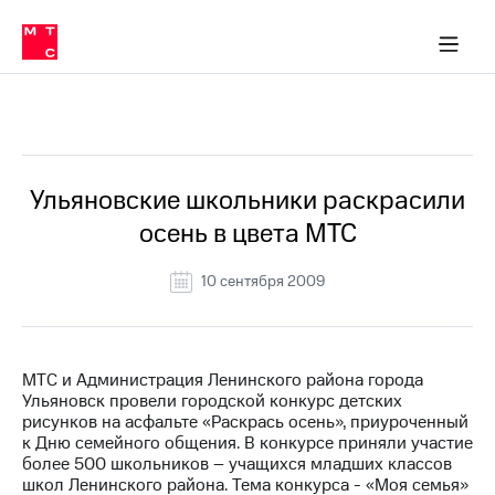
О
сторам и акционерам
Комплаенс и деловая этика
Устойчивое развитие
Медиа-центр
О МТС
О МТС
На главную
компании
О
компании
Стратегия
Стратегия
Все Новости
Карьера
в МТС
Карьера
в МТС
Пресс-
Ульяновские школьники раскрасили
релизы
История
осень в цвета МТС
компании
МТС
о технологиях
Руководство
10 сентября 2009
региона
Правовая
информация
МТС и Администрация Ленинского района города
Ульяновск провели городской конкурс детских
Контакты
рисунков на асфальте «Раскрась осень», приуроченный
к Дню семейного общения. В конкурсе приняли участие
Медиа-центр
более 500 школьников – учащихся младших классов
Пресс-
школ Ленинского района. Тема конкурса - «Моя семья»
релизы