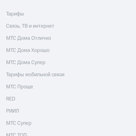
Раскрытие
информации
Информация
Тарифы
акционерам
Документы
Связь, ТВ и интернет
ПАО
"МТС"
МТС Дома Отлично
Собрания
акционеров
МТС Дома Хорошо
Личный
кабинет
МТС Дома Супер
акционера
Акционерный
Тарифы мобильной связи
капитал
Контроль
МТС Проще
и
аудит
RED
Рынок
акций
РИИЛ
Описание
Программа
МТС Супер
приобретения
Порядок
МТС ТОП