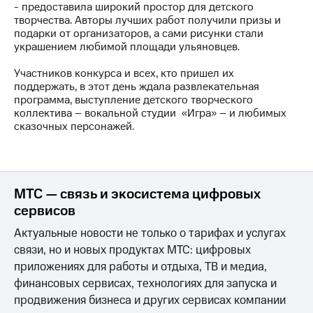
- предоставила широкий простор для детского
творчества. Авторы лучших работ получили призы и
МТС
подарки от организаторов, а сами рисунки стали
о технологиях
украшением любимой площади ульяновцев.
Достижения
Участников конкурса и всех, кто пришел их
поддержать, в этот день ждала развлекательная
Интервью
программа, выступление детского творческого
коллектива – вокальной студии «Игра» – и любимых
Финансовая
сказочных персонажей.
отчетность
Контакты
Новости
МТС — связь и экосистема цифровых
в
регионе
сервисов
Актуальные новости не только о тарифах и услугах
м и акционерам
Корпоративное
связи, но и новых продуктах МТС: цифровых
управление
приложениях для работы и отдыха, ТВ и медиа,
финансовых сервисах, технологиях для запуска и
Корпоративный
продвижения бизнеса и других сервисах компании
секретарь