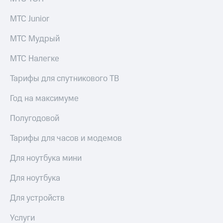
выкупа
акций
МТС Junior
Дивиденды
Рынок
МТС Мудрый
облигаций
МТС Налегке
Описание
Еврооблигации-2023
Тарифы для спутникового ТВ
Уведомление
о
Год на максимуме
погашении
именных
Полугодовой
облигаций
Другое
Тарифы для часов и модемов
Регистратор
Реквизиты
Для ноутбука мини
Контакты
йчивое развитие
Для ноутбука
и деловая этика
На главную
Для устройств
Услуги