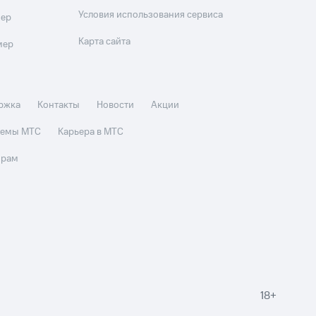
Условия использования сервиса
мер
Карта сайта
мер
ржка
Контакты
Новости
Акции
стемы МТС
Карьера в МТС
орам
18+