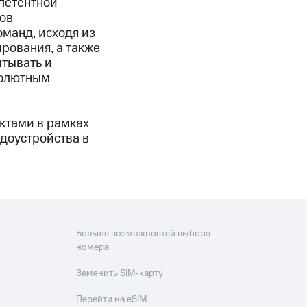
петентной
ов
манд, исходя из
рования, а также
итывать и
солютным
ектами в рамках
доустройства в
Больше возможностей выбора
номера
Заменить SIM-карту
Перейти на eSIM