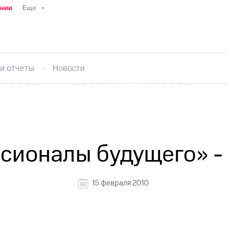
ании
Еще
ТС
Пресс-релизы
МТС о технологиях
ТС
История компании
Руководство региона
Правова
стижения
Интервью
Финансовая отчетность
Конта
 и отчеты
Новости
тивный секретарь
Раскрытие информации
Информа
ный кабинет акционера
Акционерный капитал
Конт
Порядок выкупа акций
Дивиденды
Рынок облигаци
 погашении именных облигаций
Другое
Регистрато
ионалы будущего» - 
15 февраля 2010