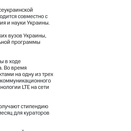
всеукраинской
одится совместно с
я и науки Украины.
ких вузов Украины,
льной программы
ы в ходе
а. Во время
тами на одну из трех
лекоммуникационного
нологии LTE на сети
 получают стипендию
месяц для кураторов