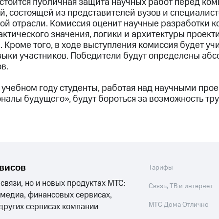
остоится публичная защита научных работ перед ком
й, состоящей из представителей вузов и специалист
й отрасли. Комиссия оценит научные разработки ко
ктического значения, логики и архитектуры проекти
 Кроме того, в ходе выступления комиссия будет уч
ыки участников. Победители будут определены аб
в.
 учебном году студенты, работая над научными про
налы будущего», будут бороться за возможность тру
рвисов
Тарифы
 связи, но и новых продуктах МТС:
Связь, ТВ и интернет
 медиа, финансовых сервисах,
МТС Дома Отлично
 других сервисах компании