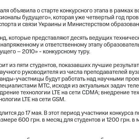
ля объявила о старте конкурсного этапа в рамках 
оналы будущего», которая уже четвертый год пров
порта и связи Украины и Министерством образовани
нд, которые представляют десять ведущих техничес
 напряженному и ответственному этапу образовате
щего – 2010» - конкурсному туру.
ит из пяти студентов, показавших лучшие результат
научного руководителя из числа преподавателей вуз
манды-участницы будут работать над научными проек
пециалистами МТС, исходя из актуальных задач те
дрение технологии LTE на сети CDMA; внедрение тех
ологии LTE на сети GSM.
лится до 17 мая. В этот период участники конкурса
змере 600 грн. в месяц для студентов и 1200 грн. в 