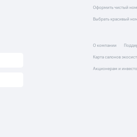
Оформить чистый но
Выбрать красивый но
О компании
Подде
Карта салонов экоси
Акционерам и инвест