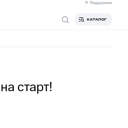
Поддержка
О МТС
я информация
Контакты
КАТАЛОГ
Медиа-центр
кты
Новости в регионе
Инвесторам и акционерам
ция акционерам
Документы
роль и аудит
Рынок акций
й
Описание
р
Реквизиты
Контакты
Устойчивое развитие
Комплаенс и деловая этика
На главную
на старт!