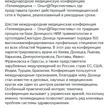
международную медицинскую конференцию
«Телемедицина — Опыт@Перспективы», где
МТС
представила проект действующей телемедицинской
о технологиях
сети в Украине, реализованный в рекордные сроки.
Достижения
Шестая международная медицинская конференция
«Телемедицина — Опыт@Перспективы» по традиции
Интервью
прошла на базе Донецкого НИИ травматологии и
ортопедии.Ежегодно Донецк принимает порядка 150
Финансовая
высококвалифицированных профильных специалистов
отчетность
из всех областей Украины. В этот раз на конференции
зарегистрировались врачи из Киева, Донецка, Львова,
Контакты
Харькова, Днепропетровска, Полтавы, Ивано-
Франковска и Одессы, а также представители
Новости
зарубежных медучреждений из России, стран ЕС, США,
в
Индии, Турции, Бразилии. Конференция пользуется
регионе
международным признанием, благодаря чему Донецк
стал известен в деловых, научных и медицинских
м и акционерам
кругах как один из центров развития телемедицины.
Корпоративное
Особенный практический интерес тематика
управление
конференции вызывает у украинских врачей, поскольку
именно телемедицина позволяет решить ряд ключевых
Корпоративный
проблем системы здравоохранения.
секретарь