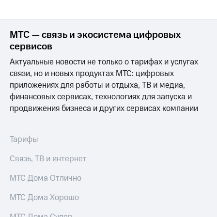
Раскрытие
информации
Информация
акционерам
МТС — связь и экосистема цифровых
Документы
сервисов
ПАО
"МТС"
Актуальные новости не только о тарифах и услугах
Собрания
связи, но и новых продуктах МТС: цифровых
акционеров
Личный
приложениях для работы и отдыха, ТВ и медиа,
кабинет
финансовых сервисах, технологиях для запуска и
акционера
продвижения бизнеса и других сервисах компании
Акционерный
капитал
Контроль
Тарифы
и
аудит
Рынок
Связь, ТВ и интернет
акций
МТС Дома Отлично
Описание
Программа
МТС Дома Хорошо
приобретения
Порядок