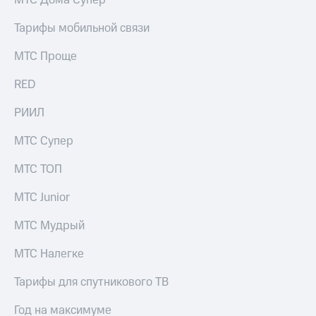
МТС Дома Супер
выкупа
акций
Тарифы мобильной связи
Дивиденды
Рынок
МТС Проще
облигаций
RED
Описание
Еврооблигации-2023
РИИЛ
Уведомление
о
МТС Супер
погашении
именных
МТС ТОП
облигаций
Другое
МТС Junior
Регистратор
Реквизиты
МТС Мудрый
Контакты
йчивое развитие
МТС Налегке
и деловая этика
На главную
Тарифы для спутникового ТВ
Год на максимуме