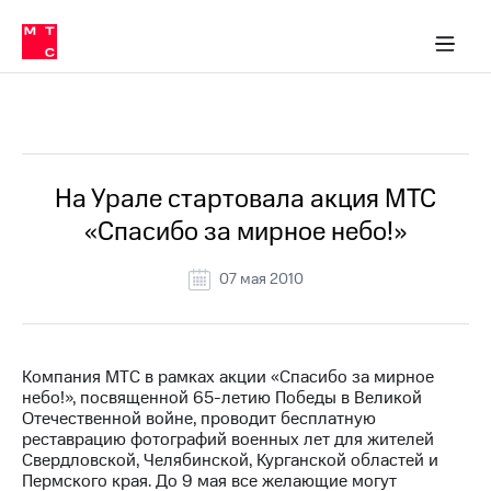
О
сторам и акционерам
Комплаенс и деловая этика
Устойчивое развитие
Медиа-центр
О МТС
О МТС
На главную
компании
О
компании
Стратегия
Стратегия
Все Новости
Карьера
в МТС
Карьера
в МТС
Пресс-
На Урале стартовала акция МТС
релизы
История
«Спасибо за мирное небо!»
компании
МТС
о технологиях
Руководство
07 мая 2010
региона
Правовая
информация
Компания МТС в рамках акции «Спасибо за мирное
небо!», посвященной 65-летию Победы в Великой
Контакты
Отечественной войне, проводит бесплатную
реставрацию фотографий военных лет для жителей
Медиа-центр
Свердловской, Челябинской, Курганской областей и
Пресс-
Пермского края. До 9 мая все желающие могут
релизы