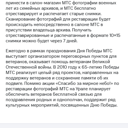
принести в салон-магазин МТС фотографии военных
лет из семейных архивов, и МТС бесплатно
МТС
отреставрирует и распечатает старые снимки.
о технологиях
Сканирование фотографий для реставрации будет
происходить непосредственно в салоне МТС в
Достижения
присутствии владельца архива. Получить
отреставрированные и распечатанные в формате 10×15
Интервью
снимки можно будет через 7 дней.
Финансовая
Ежегодно в рамках празднования Дня Победы МТС
отчетность
выступает организатором переговорных пунктов для
ветеранов, оказывает помощь ветеранам Великой
Контакты
Отечественной войны. В 2010 году к 65-летию Победы
МТС реализует целый ряд проектов, направленных на
Новости
поддержку ветеранов и сохранение памяти об их
в
подвиге. Помимо акции «Спасибо за мирное небо!» по
регионе
реставрации фотографий МТС на Урале планирует
обеспечить ветеранов бесплатной связью для
м и акционерам
поздравления родных и однополчан, поддержит ряд
Корпоративное
культурных мероприятий, посвященных Дню Победы.
управление
Корпоративный
секретарь