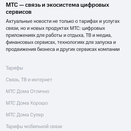
Раскрытие
МТС — связь и экосистема цифровых
информации
сервисов
Информация
акционерам
Актуальные новости не только о тарифах и услугах
Документы
связи, но и новых продуктах МТС: цифровых
ПАО
"МТС"
приложениях для работы и отдыха, ТВ и медиа,
Собрания
финансовых сервисах, технологиях для запуска и
акционеров
продвижения бизнеса и других сервисах компании
Личный
кабинет
акционера
Акционерный
Тарифы
капитал
Контроль
Связь, ТВ и интернет
и
аудит
МТС Дома Отлично
Рынок
акций
МТС Дома Хорошо
Описание
МТС Дома Супер
Программа
приобретения
Тарифы мобильной связи
Порядок