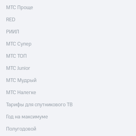
выкупа
МТС Проще
акций
Дивиденды
RED
Рынок
облигаций
РИИЛ
Описание
МТС Супер
Еврооблигации-2023
Уведомление
о
МТС ТОП
погашении
именных
МТС Junior
облигаций
Другое
МТС Мудрый
Регистратор
МТС Налегке
Реквизиты
Контакты
Тарифы для спутникового ТВ
йчивое развитие
и деловая этика
Год на максимуме
На главную
Полугодовой