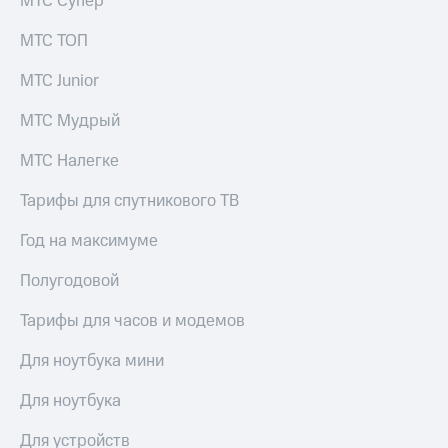
МТС Супер
выкупа
акций
МТС ТОП
Дивиденды
Рынок
МТС Junior
облигаций
МТС Мудрый
Описание
Еврооблигации-2023
МТС Налегке
Уведомление
о
Тарифы для спутникового ТВ
погашении
именных
облигаций
Год на максимуме
Другое
Полугодовой
Регистратор
Реквизиты
Тарифы для часов и модемов
Контакты
йчивое развитие
Для ноутбука мини
и деловая этика
На главную
Для ноутбука
Для устройств