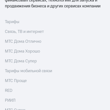
финансовых сервисах, технологиях для запуска и
Раскрытие
информации
продвижения бизнеса и других сервисах компании
Информация
акционерам
Документы
Тарифы
ПАО
"МТС"
Связь, ТВ и интернет
Собрания
акционеров
МТС Дома Отлично
Личный
кабинет
МТС Дома Хорошо
акционера
Акционерный
МТС Дома Супер
капитал
Контроль
Тарифы мобильной связи
и
аудит
Рынок
МТС Проще
акций
RED
Описание
Программа
РИИЛ
приобретения
Порядок