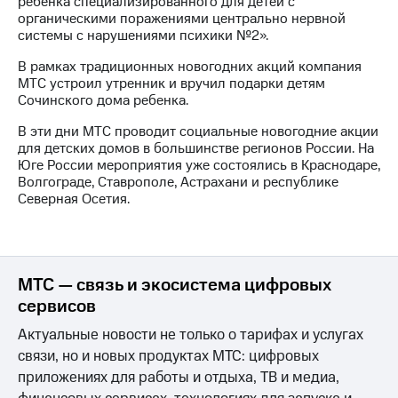
ребенка специализированного для детей с
органическими поражениями центрально нервной
МТС
системы с нарушениями психики №2».
о технологиях
В рамках традиционных новогодних акций компания
Достижения
МТС устроил утренник и вручил подарки детям
Сочинского дома ребенка.
Интервью
В эти дни МТС проводит социальные новогодние акции
Финансовая
для детских домов в большинстве регионов России. На
отчетность
Юге России мероприятия уже состоялись в Краснодаре,
Волгограде, Ставрополе, Астрахани и республике
Контакты
Северная Осетия.
Новости
в
регионе
МТС — связь и экосистема цифровых
м и акционерам
сервисов
Корпоративное
управление
Актуальные новости не только о тарифах и услугах
связи, но и новых продуктах МТС: цифровых
Корпоративный
приложениях для работы и отдыха, ТВ и медиа,
секретарь