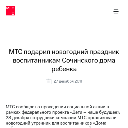
О
сторам и акционерам
Комплаенс и деловая этика
Устойчивое развитие
Медиа-центр
О МТС
О МТС
На главную
компании
О
компании
Стратегия
Стратегия
Все Новости
Карьера
в МТС
Карьера
в МТС
Пресс-
МТС подарил новогодний праздник
релизы
История
воспитанникам Сочинского дома
компании
МТС
ребенка
о технологиях
Руководство
региона
27 декабря 2011
Правовая
информация
Контакты
МТС сообщает о проведении социальной акции в
рамках федерального проекта «Дети – наше будущее».
Медиа-центр
28 декабря сотрудники компании МТС организовали
Пресс-
новогодний утренник для воспитанников «Дома
релизы