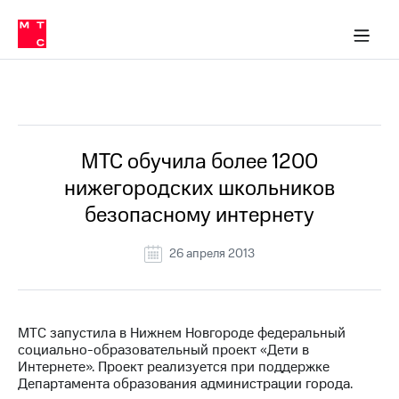
О
сторам и акционерам
Комплаенс и деловая этика
Устойчивое развитие
Медиа-центр
О МТС
О МТС
На главную
компании
О
компании
Стратегия
Стратегия
Все Новости
Карьера
в МТС
Карьера
в МТС
Пресс-
МТС обучила более 1200
релизы
История
нижегородских школьников
компании
МТС
безопасному интернету
о технологиях
Руководство
региона
26 апреля 2013
Правовая
информация
Контакты
МТС запустила в Нижнем Новгороде федеральный
социально-образовательный проект «Дети в
Медиа-центр
Интернете». Проект реализуется при поддержке
Пресс-
Департамента образования администрации города.
релизы