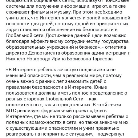
общаются в социальных сетях, используют поисковые
Раскрытие
системы для получения информации, играют, а также
информации
скачивают фильмы и музыку. При этом необходимо
Информация
учитывать, что Интернет является и зоной повышенной
акционерам
опасности для детей, поэтому одной из приоритетных
Документы
задач становится обеспечение их безопасности в
ПАО
Глобальной сети. Достижение данной цели возможно
"МТС"
благодаря эффективному сотрудничеству государства,
Собрания
образовательных учреждений и бизнеса», - отметила
акционеров
директор Департамента образования администрации г.
Личный
Нижнего Новгорода Ирина Борисовна Тарасова.
кабинет
акционера
«В Интернете ребенок зачастую подвергается не
Акционерный
меньшей опасности, чем в реальном мире, поэтому
капитал
очень важно с ранних лет знакомить детей с
Контроль
правилами безопасности в Интернете. Юные
и
пользователи должны иметь полное представление о
аудит
разных сторонах Глобальной Сети – как
Рынок
положительных, так и отрицательных. В этой связи
акций
МТС реализует федеральный проект «Дети в
Интернете», где мы не только рассказываем ребятам о
Описание
полезных возможностях в сети, но также знакомим их
Программа
с существующими опасностями и учим правильно
приобретения
реагировать на неприятные ситуации», - подчеркнул
Порядок