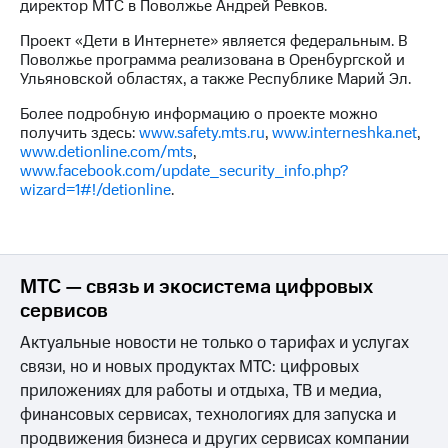
директор МТС в Поволжье Андрей Ревков.
выкупа
акций
Проект «Дети в Интернете» является федеральным. В
Дивиденды
Поволжье программа реализована в Оренбургской и
Рынок
Ульяновской областях, а также Республике Марий Эл.
облигаций
Более подробную информацию о проекте можно
Описание
получить здесь:
www.safety.mts.ru
,
www.interneshka.net
,
Еврооблигации-2023
www.detionline.com/mts
,
Уведомление
www.facebook.com/update_security_info.php?
о
wizard=1#!/detionline
.
погашении
именных
облигаций
Другое
МТС — связь и экосистема цифровых
Регистратор
сервисов
Реквизиты
Контакты
Актуальные новости не только о тарифах и услугах
йчивое развитие
связи, но и новых продуктах МТС: цифровых
и деловая этика
приложениях для работы и отдыха, ТВ и медиа,
На главную
финансовых сервисах, технологиях для запуска и
продвижения бизнеса и других сервисах компании