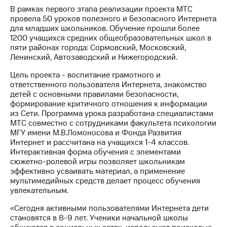
В рамках первого этапа реализации проекта МТС
МТС
провела 50 уроков полезного и безопасного Интернета
о технологиях
для младших школьников. Обучение прошли более
1200 учащихся средних общеобразовательных школ в
Достижения
пяти районах города: Сормовский, Московский,
Ленинский, Автозаводский и Нижегородский.
Интервью
Цель проекта - воспитание грамотного и
Финансовая
ответственного пользователя Интернета, знакомство
отчетность
детей с основными правилами безопасности,
формирование критичного отношения к информации
Контакты
из Сети. Программа урока разработана специалистами
МТС совместно с сотрудниками факультета психологии
Новости
МГУ имени М.В.Ломоносова и Фонда Развития
в
Интернет и рассчитана на учащихся 1-4 классов.
регионе
Интерактивная форма обучения с элементами
сюжетно-ролевой игры позволяет школьникам
эффективно усваивать материал, а применение
м и акционерам
Корпоративное
мультимедийных средств делает процесс обучения
управление
увлекательным.
«Сегодня активными пользователями Интернета дети
Корпоративный
становятся в 8-9 лет. Ученики начальной школы
секретарь