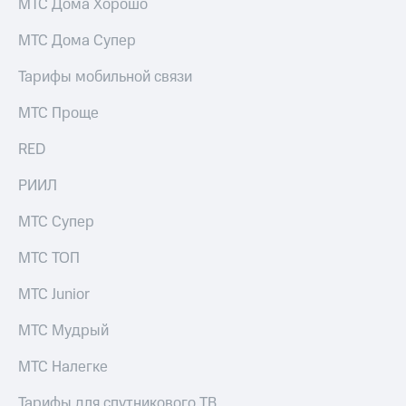
МТС Дома Хорошо
МТС Дома Супер
Тарифы мобильной связи
МТС Проще
RED
РИИЛ
МТС Супер
МТС ТОП
МТС Junior
МТС Мудрый
МТС Налегке
Тарифы для спутникового ТВ