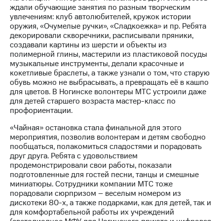
Раскрытие
ждали обучающие занятия по разным творческим
информации
увлечениям: клуб автолюбителей, кружок истории
Информация
оружия, «Очумелые ручки», «Сладкоежка» и пр. Ребята
акционерам
декорировали скворечники, расписывали пряники,
Документы
создавали картины из шерсти и объекты из
ПАО
полимерной глины, мастерили из пластиковой посуды
"МТС"
музыкальные инструменты, делали красочные и
Собрания
кокетливые браслеты, а также узнали о том, что старую
акционеров
обувь можно не выбрасывать, а превращать её в кашпо
Личный
для цветов. В Ногинске волонтеры МТС устроили даже
кабинет
для детей старшего возраста мастер-класс по
акционера
профориентации.
Акционерный
капитал
«Чайная» остановка стала финальной для этого
Контроль
мероприятия, позволив волонтерам и детям свободно
и
пообщаться, полакомиться сладостями и порадовать
аудит
друг друга. Ребята с удовольствием
Рынок
продемонстрировали свои работы, показали
акций
подготовленные для гостей песни, танцы и смешные
миниатюры. Сотрудники компании МТС тоже
Описание
порадовали сюрпризом – веселым номером из
Программа
дискотеки 80-х, а также подарками, как для детей, так и
приобретения
для комфортабельной работы их учреждений
Порядок