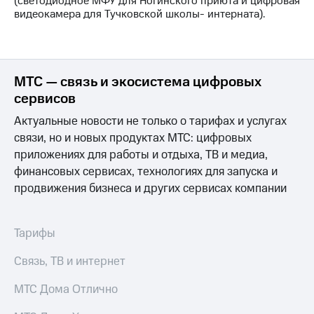
(светодиодное МФУ для Ногинского приюта и цифровая
выкупа
видеокамера для Тучковской школы- интерната).
акций
Дивиденды
Рынок
облигаций
МТС — связь и экосистема цифровых
Описание
сервисов
Еврооблигации-2023
Уведомление
Актуальные новости не только о тарифах и услугах
о
связи, но и новых продуктах МТС: цифровых
погашении
приложениях для работы и отдыха, ТВ и медиа,
именных
облигаций
финансовых сервисах, технологиях для запуска и
Другое
продвижения бизнеса и других сервисах компании
Регистратор
Реквизиты
Тарифы
Контакты
йчивое развитие
Связь, ТВ и интернет
и деловая этика
На главную
МТС Дома Отлично