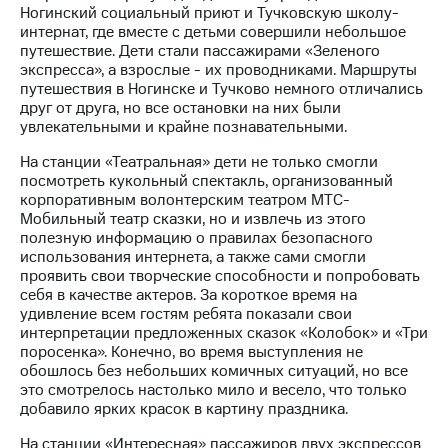
Ногинский социальный приют и Тучковскую школу-
интернат, где вместе с детьми совершили небольшое
МТС
путешествие. Дети стали пассажирами «Зеленого
о технологиях
экспресса», а взрослые - их проводниками. Маршруты
путешествия в Ногинске и Тучково немного отличались
Достижения
друг от друга, но все остановки на них были
увлекательными и крайне познавательными.
Интервью
На станции «Театральная» дети не только смогли
Финансовая
посмотреть кукольный спектакль, организованный
отчетность
корпоративным волонтерским театром МТС-
Мобильный театр сказки, но и извлечь из этого
Контакты
полезную информацию о правилах безопасного
использования интернета, а также сами смогли
Новости
проявить свои творческие способности и попробовать
в
себя в качестве актеров. За короткое время на
регионе
удивление всем гостям ребята показали свои
интерпретации предложенных сказок «Колобок» и «Три
м и акционерам
поросенка». Конечно, во время выступления не
Корпоративное
обошлось без небольших комичных ситуаций, но все
управление
это смотрелось настолько мило и весело, что только
добавило ярких красок в картину праздника.
Корпоративный
секретарь
На станции «Интересная» пассажиров двух экспрессов