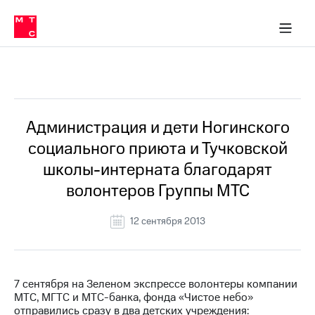
О
сторам и акционерам
Комплаенс и деловая этика
Устойчивое развитие
Медиа-центр
О МТС
О МТС
На главную
компании
О
компании
Стратегия
Стратегия
Все Новости
Карьера
в МТС
Карьера
в МТС
Пресс-
Администрация и дети Ногинского
релизы
История
социального приюта и Тучковской
компании
МТС
школы-интерната благодарят
о технологиях
Руководство
волонтеров Группы МТС
региона
Правовая
12 сентября 2013
информация
Контакты
7 сентября на Зеленом экспрессе волонтеры компании
Медиа-центр
МТС, МГТС и МТС-банка, фонда «Чистое небо»
Пресс-
отправились сразу в два детских учреждения:
релизы