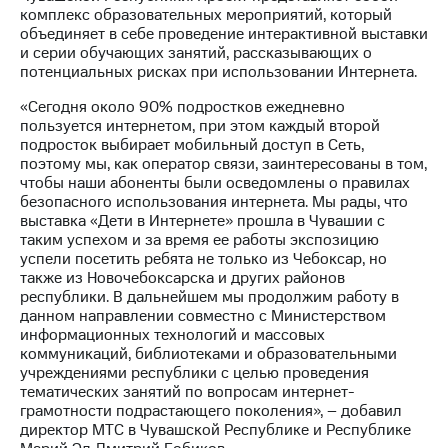
Раскрытие
комплекс образовательных мероприятий, который
информации
объединяет в себе проведение интерактивной выставки
Информация
и серии обучающих занятий, рассказывающих о
акционерам
потенциальных рисках при использовании Интернета.
Документы
ПАО
«Сегодня около 90% подростков ежедневно
"МТС"
пользуется интернетом, при этом каждый второй
Собрания
подросток выбирает мобильный доступ в Сеть,
акционеров
поэтому мы, как оператор связи, заинтересованы в том,
Личный
чтобы наши абоненты были осведомлены о правилах
кабинет
безопасного использования интернета. Мы рады, что
акционера
выставка «Дети в Интернете» прошла в Чувашии с
Акционерный
таким успехом и за время ее работы экспозицию
капитал
успели посетить ребята не только из Чебоксар, но
Контроль
также из Новочебоксарска и других районов
и
республики. В дальнейшем мы продолжим работу в
аудит
данном направлении совместно с Министерством
Рынок
информационных технологий и массовых
акций
коммуникаций, библиотеками и образовательными
учреждениями республики с целью проведения
Описание
тематических занятий по вопросам интернет-
Программа
грамотности подрастающего поколения», – добавил
приобретения
директор МТС в Чувашской Республике и Республике
Порядок