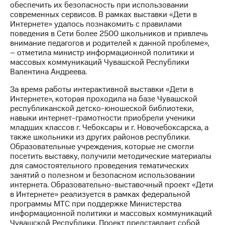
обеспечить их безопасность при использовании
современных сервисов. В рамках выставки «Дети в
МТС
Интернете» удалось познакомить с правилами
о технологиях
поведения в Сети более 2500 школьников и привлечь
внимание педагогов и родителей к данной проблеме»,
Достижения
– отметила министр информационной политики и
массовых коммуникаций Чувашской Республики
Интервью
Валентина Андреева.
Финансовая
За время работы интерактивной выставки «Дети в
отчетность
Интернете», которая проходила на базе Чувашской
республиканской детско-юношеской библиотеки,
Контакты
навыки интернет-грамотности приобрели ученики
младших классов г. Чебоксары и г. Новочебоксарска, а
Новости
также школьники из других районов республики.
в
Образовательные учреждения, которые не смогли
регионе
посетить выставку, получили методические материалы
для самостоятельного проведения тематических
м и акционерам
занятий о полезном и безопасном использовании
Корпоративное
интернета. Образовательно-выставочный проект «Дети
управление
в Интернете» реализуется в рамках федеральной
программы МТС при поддержке Министерства
Корпоративный
информационной политики и массовых коммуникаций
секретарь
Чувашской Республики. Проект представляет собой