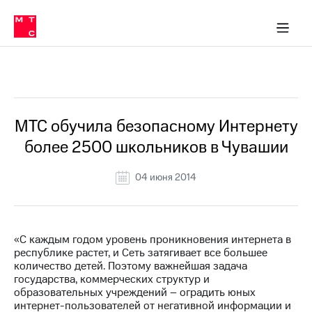
О
сторам и акционерам
Комплаенс и деловая этика
Устойчивое развитие
Медиа-центр
О МТС
О МТС
На главную
компании
О
компании
Стратегия
Стратегия
Все Новости
Карьера
в МТС
Карьера
в МТС
Пресс-
МТС обучила безопасному Интернету
релизы
История
более 2500 школьников в Чувашии
компании
МТС
о технологиях
Руководство
04 июня 2014
региона
Правовая
информация
«С каждым годом уровень проникновения интернета в
республике растет, и Сеть затягивает все большее
Контакты
количество детей. Поэтому важнейшая задача
государства, коммерческих структур и
Медиа-центр
образовательных учреждений – оградить юных
Пресс-
интернет-пользователей от негативной информации и
релизы