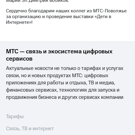
Марий Эл Дмитрий Бобиков.
выкупа
акций
Сердечно благодарим наших коллег из МТС-Поволжье
Дивиденды
за организацию и проведение выставки «Дети в
Рынок
Интернете»!
облигаций
Описание
Еврооблигации-2023
Уведомление
МТС — связь и экосистема цифровых
о
сервисов
погашении
именных
Актуальные новости не только о тарифах и услугах
облигаций
связи, но и новых продуктах МТС: цифровых
Другое
приложениях для работы и отдыха, ТВ и медиа,
Регистратор
финансовых сервисах, технологиях для запуска и
Реквизиты
продвижения бизнеса и других сервисах компании
Контакты
йчивое развитие
и деловая этика
Тарифы
На главную
Связь, ТВ и интернет