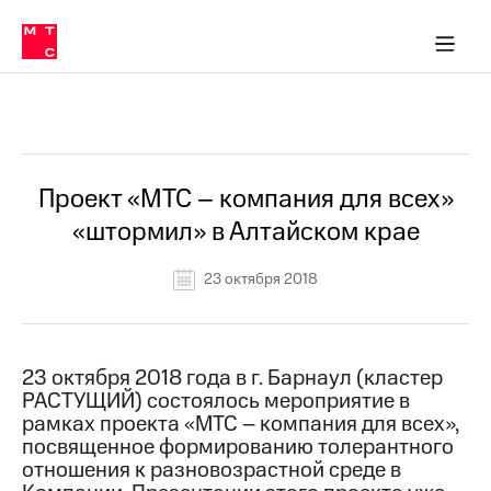
О
сторам и акционерам
Комплаенс и деловая этика
Устойчивое развитие
Медиа-центр
О МТС
О МТС
На главную
компании
О
компании
Стратегия
Стратегия
Все Новости
Карьера
в МТС
Карьера
в МТС
Пресс-
Проект «МТС – компания для всех»
релизы
История
«штормил» в Алтайском крае
компании
МТС
о технологиях
Руководство
23 октября 2018
региона
Правовая
информация
23 октября 2018 года в г. Барнаул (кластер
РАСТУЩИЙ) состоялось мероприятие в
Контакты
рамках проекта «МТС – компания для всех»,
посвященное формированию толерантного
Медиа-центр
Пресс-
отношения к разновозрастной среде в
релизы