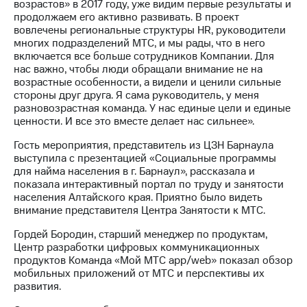
возрастов» в 2017 году, уже видим первые результаты и
выкупа
продолжаем его активно развивать. В проект
акций
вовлечены региональные структуры HR, руководители
Дивиденды
многих подразделений МТС, и мы рады, что в него
Рынок
включается все больше сотрудников Компании. Для
облигаций
нас важно, чтобы люди обращали внимание не на
возрастные особенности, а видели и ценили сильные
Описание
стороны друг друга. Я сама руководитель, у меня
Еврооблигации-2023
разновозрастная команда. У нас единые цели и единые
Уведомление
ценности. И все это вместе делает нас сильнее».
о
погашении
Гость мероприятия, представитель из ЦЗН Барнаула
именных
выступила с презентацией «Социальные программы
облигаций
для найма населения в г. Барнаул», рассказала и
Другое
показала интерактивный портал по труду и занятости
населения Алтайского края. Приятно было видеть
Регистратор
внимание представителя Центра Занятости к МТС.
Реквизиты
Контакты
Гордей Бородин, старший менеджер по продуктам,
йчивое развитие
Центр разработки цифровых коммуникационных
и деловая этика
продуктов Команда «Мой МТС app/web» показал обзор
На главную
мобильных приложений от МТС и перспективы их
развития.