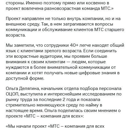
Раскрытие
стороны. Именно поэтому прямо или косвенно в
информации
проект вовлечена разновозрастная команда МТС.»
Информация
акционерам
Проект направлен не только внутрь компании, но и на
Документы
внешнюю среду. Так, в нем затрагиваются вопросы
ПАО
коммуникации и обслуживание клиентов МТС старшего
"МТС"
возраста.
Собрания
акционеров
Мы заметили, что сотрудники 40+ легче находят общий
Личный
язык с клиентами зрелого возраста. Если соединить
кабинет
эти возрастные аудитории, мы проявим больше
акционера
внимания к своим клиентам — людям, которые
Акционерный
нуждаются в более внимательной коммуникации от
капитал
компании и хотят получать новые цифровые знания в
Контроль
доступной форме.
и
Ольга Делягина, начальник отдела подбора персонала
аудит
ОЦОП, выступила и интереснейшим исследованием по
Рынок
рынку труда за последние 2 года и показала
акций
стремительно меняющуюся среду по найму в
настоящее время. Ольга поделилась своим мнением о
Описание
проекте «МТС – компания для всех»:
Программа
приобретения
«Мы начали проект «МТС – компания для всех
Порядок