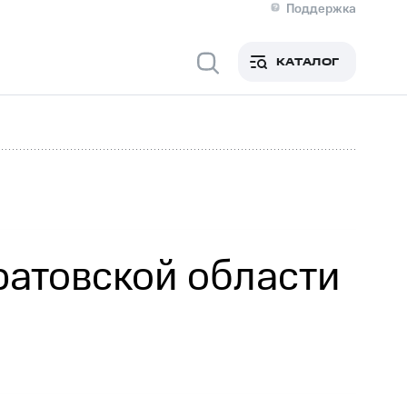
Поддержка
О МТС
я информация
Контакты
КАТАЛОГ
Медиа-центр
кты
Новости в регионе
Инвесторам и акционерам
ция акционерам
Документы
роль и аудит
Рынок акций
й
Описание
р
Реквизиты
Контакты
Устойчивое развитие
Комплаенс и деловая этика
На главную
ратовской области