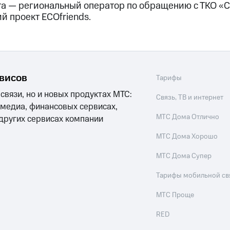
а — региональный оператор по обращению с ТКО «
й проект ECOfriends.
рвисов
Тарифы
 связи, но и новых продуктах МТС:
Связь, ТВ и интернет
 медиа, финансовых сервисах,
МТС Дома Отлично
 других сервисах компании
МТС Дома Хорошо
МТС Дома Супер
Тарифы мобильной св
МТС Проще
RED