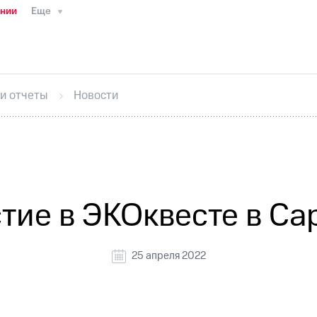
ании
Еще
ТС
Пресс-релизы
МТС о технологиях
ТС
История компании
Руководство региона
Правова
стижения
Интервью
Финансовая отчетность
Конта
 и отчеты
Новости
тивный секретарь
Раскрытие информации
Информа
ный кабинет акционера
Акционерный капитал
Конт
Порядок выкупа акций
Дивиденды
Рынок облигаци
 погашении именных облигаций
Другое
Регистрато
тие в ЭКОквесте в Са
25 апреля 2022