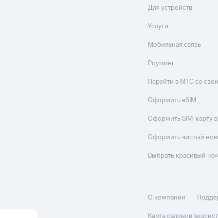
Для устройств
Услуги
Мобильная связь
Роуминг
Перейти в МТС со св
Оформить eSIM
Оформить SIM-карту в
Оформить чистый но
Выбрать красивый но
О компании
Подде
Карта салонов экоси