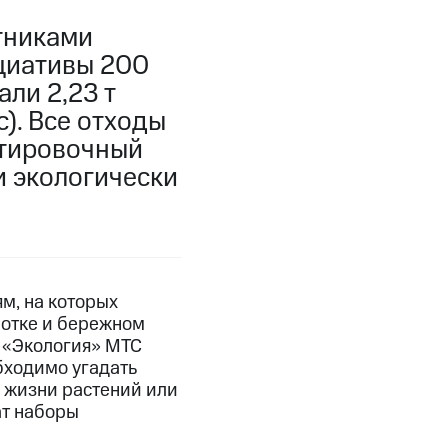
тниками
ициативы 200
ли 2,23 т
с). Все отходы
ртировочный
и экологически
м, на которых
ботке и бережном
 «Экология» МТС
бходимо угадать
м жизни растений или
ат наборы