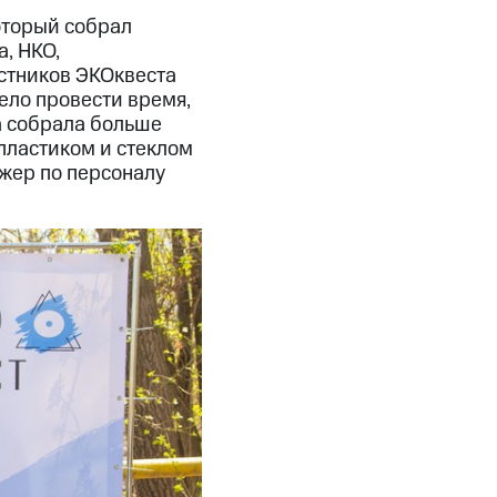
оторый собрал
, НКО,
стников ЭКОквеста
село провести время,
а собрала больше
пластиком и стеклом
джер по персоналу