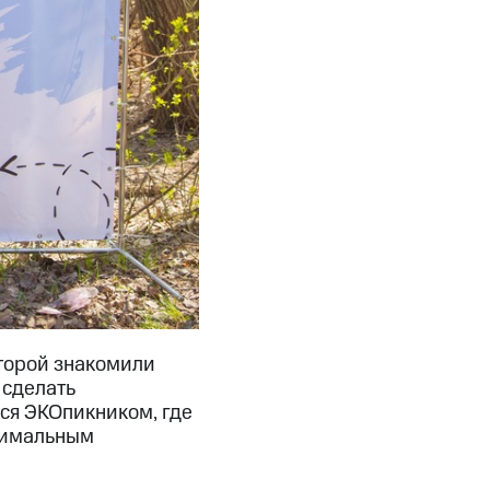
оторой знакомили
 сделать
ся ЭКОпикником, где
инимальным