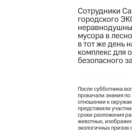
Сотрудники Са
городского ЭК
неравнодушных
мусора в лесно
в тот же день
комплекс для о
безопасного з
После субботника во
прокачали знания по
отношении к окружаю
представили участник
сроки разложения ра
животных, изображен
экологичных призов 