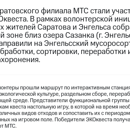
ратовского филиала МТС стали учас
Оквеста. В рамках волонтерской ин
 жителей Саратова и Энгельса собра
й зоне близ озера Сазанка (г. Энгель
 направили на Энгельсский мусоросо
бработки, сортировки, переработки 
ахоронения.
лонтеры прошли маршрут по интерактивным станция
 экологической культуре, раздельном сборе, перера
щей среде. Представители функциональной группы
ам квеста настольную игру, в которой на время нео
зличных видов отходов и сопоставить их с периодо
ных на игровом поле. Победители ЭКОквеста получ
от МТС.