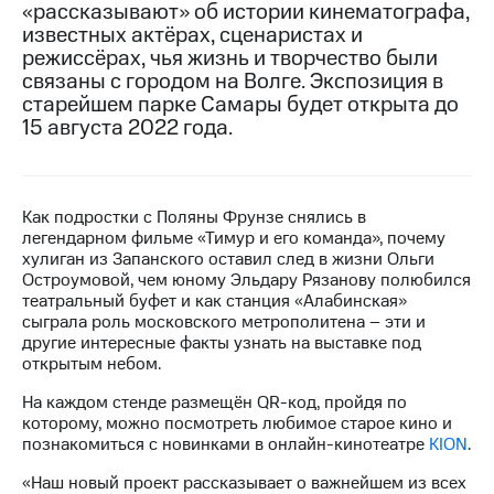
«рассказывают» об истории кинематографа,
известных актёрах, сценаристах и
МТС
режиссёрах, чья жизнь и творчество были
о технологиях
связаны с городом на Волге. Экспозиция в
Достижения
старейшем парке Самары будет открыта до
15 августа 2022 года.
Интервью
Финансовая
отчетность
Как подростки с Поляны Фрунзе снялись в
легендарном фильме «Тимур и его команда», почему
Контакты
хулиган из Запанского оставил след в жизни Ольги
Остроумовой, чем юному Эльдару Рязанову полюбился
Новости
театральный буфет и как станция «Алабинская»
в
сыграла роль московского метрополитена – эти и
регионе
другие интересные факты узнать на выставке под
открытым небом.
м и акционерам
Корпоративное
На каждом стенде размещён QR-код, пройдя по
управление
которому, можно посмотреть любимое старое кино и
познакомиться с новинками в онлайн-кинотеатре
KION
.
Корпоративный
секретарь
«Наш новый проект рассказывает о важнейшем из всех