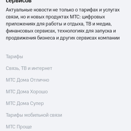
сервисов
выкупа
акций
Актуальные новости не только о тарифах и услугах
Дивиденды
связи, но и новых продуктах МТС: цифровых
Рынок
приложениях для работы и отдыха, ТВ и медиа,
облигаций
финансовых сервисах, технологиях для запуска и
Описание
продвижения бизнеса и других сервисах компании
Еврооблигации-2023
Уведомление
о
Тарифы
погашении
именных
Связь, ТВ и интернет
облигаций
Другое
МТС Дома Отлично
Регистратор
МТС Дома Хорошо
Реквизиты
Контакты
МТС Дома Супер
йчивое развитие
и деловая этика
Тарифы мобильной связи
На главную
МТС Проще