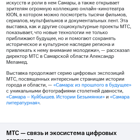
Раскрытие
искусств и роли в нем Самары, а также открывает
информации
зрителям огромную коллекцию онлайн-кинотеатра
Информация
KION, в котором можно посмотреть тысячи фильмов,
акционерам
сериалов, мультфильмов и документальных лент. Эта
Документы
выставка, как и другие социокультурные проекты МТС,
ПАО
показывает, что новые технологии не только
"МТС"
приближают будущее, но и помогают сохранять
Собрания
историческое и культурное наследие региона и
акционеров
привлекать к нему внимание молодежи», — рассказал
Личный
директор МТС в Самарской области Александр
кабинет
Меламед.
акционера
Акционерный
Выставка продолжает серию цифровых экспозиций
капитал
МТС, посвященных интересным страницам истории
Контроль
города и области, —
«Самара: из прошлого в будущее»
и
с уникальными фотографиями столетней давности,
аудит
«Самара – Куйбышев. Истории Безымянки»
и
«Самара
Рынок
литературная»
.
акций
Описание
Программа
приобретения
МТС — связь и экосистема цифровых
Порядок