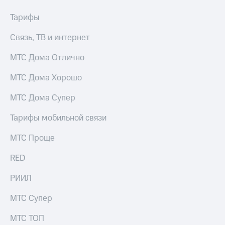
выкупа
акций
Тарифы
Дивиденды
Рынок
Связь, ТВ и интернет
облигаций
МТС Дома Отлично
Описание
Еврооблигации-2023
МТС Дома Хорошо
Уведомление
о
МТС Дома Супер
погашении
именных
Тарифы мобильной связи
облигаций
Другое
МТС Проще
Регистратор
RED
Реквизиты
Контакты
РИИЛ
йчивое развитие
и деловая этика
МТС Супер
На главную
МТС ТОП