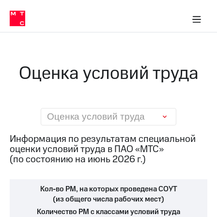
О
сторам и акционерам
Комплаенс и деловая этика
Устойчивое развитие
Медиа-центр
О МТС
О МТС
На главную
компании
О
компании
Стратегия
Стратегия
Карьера
Оценка условий труда
в МТС
Карьера
в МТС
Пресс-
релизы
История
компании
МТС
Оценка условий труда
о технологиях
Руководство
региона
Информация по результатам специальной
оценки условий труда в ПАО «МТС»
Правовая
(по состоянию на июнь 2026 г.)
информация
Контакты
Кол-во РМ, на которых проведена СОУТ
Медиа-центр
(из общего числа рабочих мест)
Пресс-
Количество РМ с классами условий труда
релизы