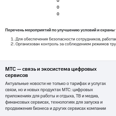
0
Раскрытие
информации
0
Информация
0
акционерам
Документы
ПАО
Перечень мероприятий по улучшению условий и охраны 
"МТС"
Собрания
Для обеспечения безопасности сотрудников, работ
акционеров
Организован контроль за соблюдением режимов труд
Личный
кабинет
акционера
Акционерный
капитал
МТС — связь и экосистема цифровых
Контроль
сервисов
и
аудит
Актуальные новости не только о тарифах и услугах
Рынок
связи, но и новых продуктах МТС: цифровых
акций
приложениях для работы и отдыха, ТВ и медиа,
Описание
финансовых сервисах, технологиях для запуска и
Программа
продвижения бизнеса и других сервисах компании
приобретения
Порядок