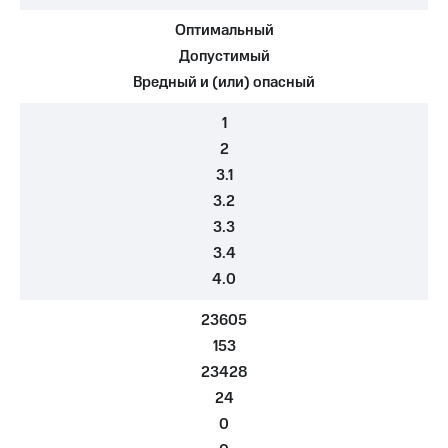
Оптимальный
МТС
о технологиях
Допустимый
Вредный и (или) опасный
Достижения
1
Интервью
2
Финансовая
3.1
отчетность
3.2
Контакты
3.3
3.4
Новости
4.0
в
регионе
23605
м и акционерам
153
Корпоративное
23428
управление
24
Корпоративный
0
секретарь