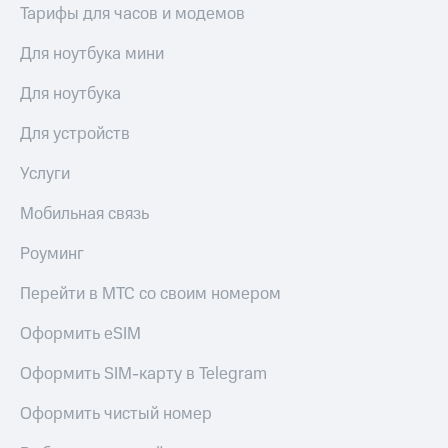
выкупа
Тарифы для часов и модемов
акций
Дивиденды
Для ноутбука мини
Рынок
облигаций
Для ноутбука
Описание
Для устройств
Еврооблигации-2023
Уведомление
Услуги
о
погашении
Мобильная связь
именных
облигаций
Роуминг
Другое
Перейти в МТС со своим номером
Регистратор
Реквизиты
Оформить eSIM
Контакты
йчивое развитие
Оформить SIM-карту в Telegram
и деловая этика
На главную
Оформить чистый номер