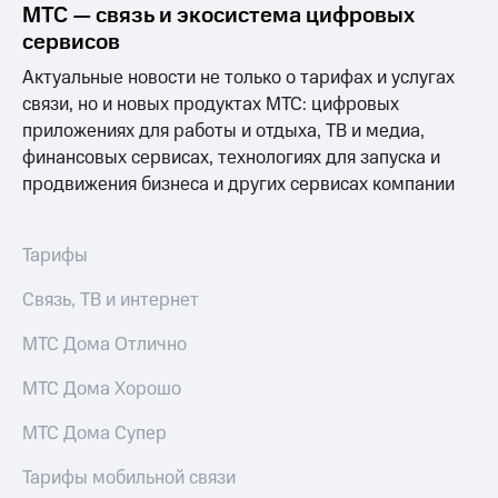
МТС — связь и экосистема цифровых
МТС
сервисов
о технологиях
Актуальные новости не только о тарифах и услугах
Достижения
связи, но и новых продуктах МТС: цифровых
приложениях для работы и отдыха, ТВ и медиа,
Интервью
финансовых сервисах, технологиях для запуска и
продвижения бизнеса и других сервисах компании
Финансовая
отчетность
Контакты
Тарифы
Новости
Связь, ТВ и интернет
в
регионе
МТС Дома Отлично
м и акционерам
МТС Дома Хорошо
Корпоративное
управление
МТС Дома Супер
Корпоративный
Тарифы мобильной связи
секретарь