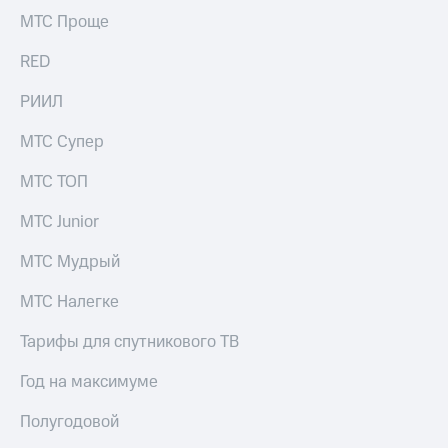
Раскрытие
МТС Проще
информации
Информация
RED
акционерам
Документы
ПАО
РИИЛ
"МТС"
Собрания
МТС Супер
акционеров
Личный
МТС ТОП
кабинет
акционера
МТС Junior
Акционерный
капитал
МТС Мудрый
Контроль
и
МТС Налегке
аудит
Рынок
Тарифы для спутникового ТВ
акций
Год на максимуме
Описание
Программа
Полугодовой
приобретения
Порядок