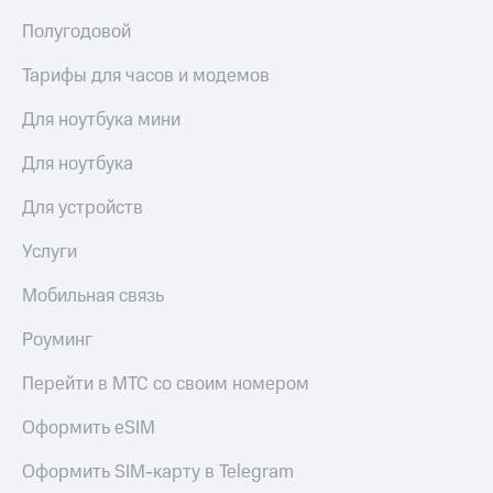
выкупа
Полугодовой
акций
Дивиденды
Тарифы для часов и модемов
Рынок
облигаций
Для ноутбука мини
Описание
Еврооблигации-2023
Для ноутбука
Уведомление
о
Для устройств
погашении
именных
Услуги
облигаций
Другое
Мобильная связь
Регистратор
Роуминг
Реквизиты
Контакты
Перейти в МТС со своим номером
йчивое развитие
и деловая этика
Оформить eSIM
На главную
Оформить SIM-карту в Telegram