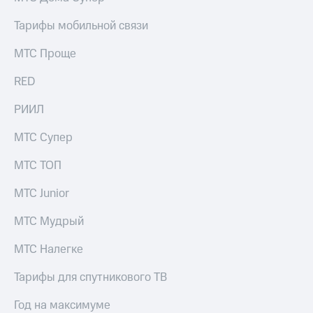
Раскрытие
информации
Тарифы мобильной связи
Информация
акционерам
МТС Проще
Документы
ПАО
RED
"МТС"
Собрания
РИИЛ
акционеров
Личный
кабинет
МТС Супер
акционера
Акционерный
МТС ТОП
капитал
Контроль
МТС Junior
и
аудит
МТС Мудрый
Рынок
акций
МТС Налегке
Описание
Тарифы для спутникового ТВ
Программа
приобретения
Год на максимуме
Порядок