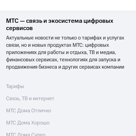
МТС
о технологиях
МТС — связь и экосистема цифровых
сервисов
Достижения
Актуальные новости не только о тарифах и услугах
Интервью
связи, но и новых продуктах МТС: цифровых
Финансовая
приложениях для работы и отдыха, ТВ и медиа,
отчетность
финансовых сервисах, технологиях для запуска и
продвижения бизнеса и других сервисах компании
Контакты
Новости
в
Тарифы
регионе
Связь, ТВ и интернет
м и акционерам
Корпоративное
МТС Дома Отлично
управление
МТС Дома Хорошо
Корпоративный
секретарь
МТС Дома Супер