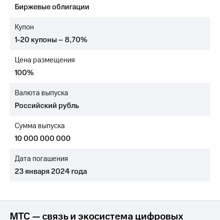
Биржевые облигации
МТС
о технологиях
Купон
1-20 купоны – 8,70%
Достижения
Цена размещения
Интервью
100%
Финансовая
отчетность
Валюта выпуска
Российский рубль
Контакты
Сумма выпуска
Новости
в
10 000 000 000
регионе
Дата погашения
м и акционерам
23 января 2024 года
Корпоративное
управление
Корпоративный
секретарь
МТС — связь и экосистема цифровых