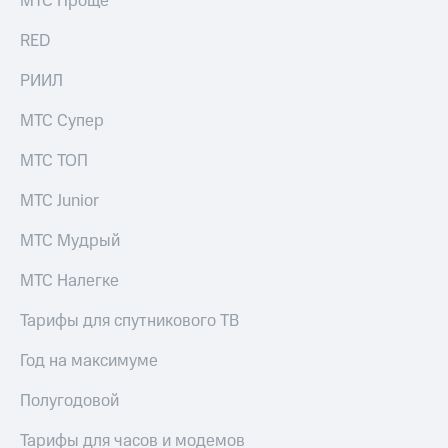
МТС Проще
выкупа
акций
RED
Дивиденды
Рынок
РИИЛ
облигаций
МТС Супер
Описание
Еврооблигации-2023
МТС ТОП
Уведомление
о
МТС Junior
погашении
именных
МТС Мудрый
облигаций
Другое
МТС Налегке
Регистратор
Реквизиты
Тарифы для спутникового ТВ
Контакты
йчивое развитие
Год на максимуме
и деловая этика
На главную
Полугодовой
Тарифы для часов и модемов