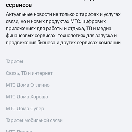
Раскрытие
сервисов
информации
Информация
Актуальные новости не только о тарифах и услугах
акционерам
связи, но и новых продуктах МТС: цифровых
Документы
приложениях для работы и отдыха, ТВ и медиа,
ПАО
"МТС"
финансовых сервисах, технологиях для запуска и
Собрания
продвижения бизнеса и других сервисах компании
акционеров
Личный
кабинет
Тарифы
акционера
Акционерный
Связь, ТВ и интернет
капитал
Контроль
МТС Дома Отлично
и
аудит
Рынок
МТС Дома Хорошо
акций
МТС Дома Супер
Описание
Программа
Тарифы мобильной связи
приобретения
Порядок