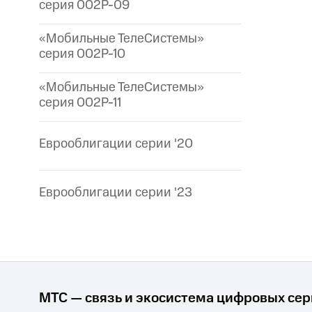
серия 002P-09
«Мобильные ТелеСистемы»
серия 002P-10
«Мобильные ТелеСистемы»
серия 002P-11
Еврооблигации серии '20
Еврооблигации серии '23
МТС — связь и экосистема цифровых се